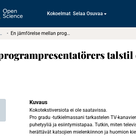
Kokoelmat
Selaa Osuvaa
tkielmat ja diplomityöt
En jämförelse mellan programpresentatörers talstil och deras framträdande
programpresentatörers talstil
Kuvaus
Kokotekstiversiota ei ole saatavissa.
Pro gradu -tutkielmassani tarkastelen TV-kanavie
puhetyyliä ja esiintymistapaa. Tutkin, miten telev
herättävät katsojien mielenkiinnon ja huomion kielel