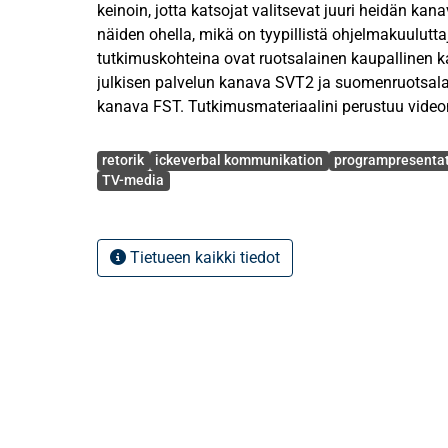
keinoin, jotta katsojat valitsevat juuri heidän ka
näiden ohella, mikä on tyypillistä ohjelmakuulutta
tutkimuskohteina ovat ruotsalainen kaupallinen 
julkisen palvelun kanava SVT2 ja suomenruotsala
kanava FST. Tutkimusmateriaalini perustuu video
puhetaukoihin, joissa TV:n ohjelmakuuluttajat esiin
Avainsanat
ohjelmia katsojille. Puhetaukoja on nauhoitettu TV
retorik
ickeverbal kommunikation
programpresenta
yhtä kattavasti.
TV-media
Tutkimukseni teoreettiset lähtökohdat perustuvat re
viestintään ja semiotiikkaan. Tutkimusmenetelmäni
Tietueen kaikki tiedot
Tarkastelun lähtökohtina ovat sekä retoriikan va
pathos ja logos, että Argylen suorat koodit, jotka
ei-kielelliseen viestintään.
Tutkimus osoittaa, että ohjelmakuuluttajat käyttäv
puhuvat katsojille. Eniten retorisia keinoja käytt
käyttää niitä selvästi vähiten. SVT2 käyttää retori
mutta enemmän kuin FST. Ei-kielellistä viestintä