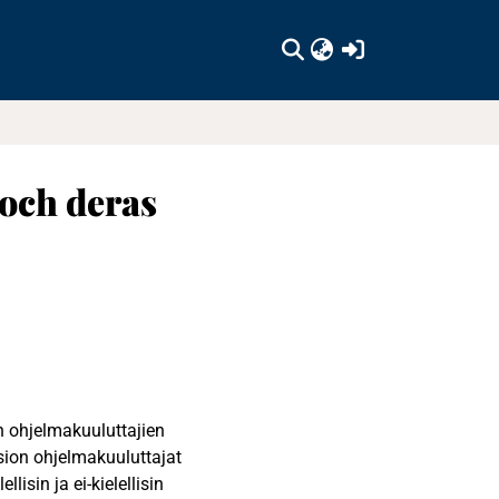
(current)
 och deras
n ohjelmakuuluttajien
ision ohjelmakuuluttajat
lisin ja ei-kielellisin