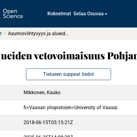
Kokoelmat
Selaa Osuvaa
t
Asumisviihtyvyys ja alueiden vetovoimaisuus Pohjanmaalla
alueiden vetovoimaisuus Pohja
Tietueen suppeat tiedot
Mikkonen, Kauko
fi=Vaasan yliopisto|en=University of Vaasa|
2018-06-15T05:15:21Z