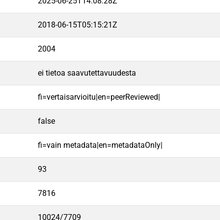
2025-06-25T14:08:28Z
2018-06-15T05:15:21Z
2004
ei tietoa saavutettavuudesta
fi=vertaisarvioitu|en=peerReviewed|
false
fi=vain metadata|en=metadataOnly|
93
7816
10024/7709