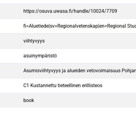
https://osuva.uwasa.fi/handle/10024/7709
fi=Aluetiede|sv=Regionalvetenskap|en=Regional Stud
viihtyvyys
asuinympäristö
Asumisviihtyvyys ja alueiden vetovoimaisuus Pohja
C1 Kustannettu tieteellinen erillisteos
book