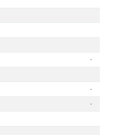
-
-
-