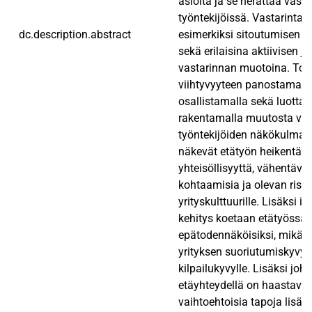
asioita ja se herättää vasta
työntekijöissä. Vastarinta 
dc.description.abstract
esimerkiksi sitoutumisen 
sekä erilaisina aktiivisen ja
vastarinnan muotoina. Toi
viihtyvyyteen panostamall
osallistamalla sekä luotta
rakentamalla muutosta voit
työntekijöiden näkökulmas
näkevät etätyön heikentävä
yhteisöllisyyttä, vähentävä
kohtaamisia ja olevan riski
yrityskulttuurille. Lisäksi i
kehitys koetaan etätyössä
epätodennäköisiksi, mikä vo
yrityksen suoriutumiskyvyll
kilpailukyvylle. Lisäksi jo
etäyhteydellä on haastava
vaihtoehtoisia tapoja lisätä