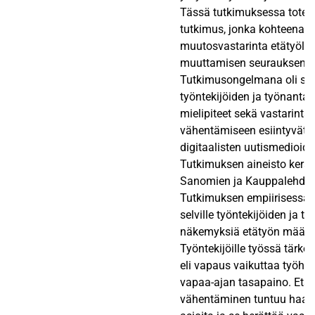
Tässä tutkimuksessa toteute
tutkimus, jonka kohteena ol
muutosvastarinta etätyölin
muuttamisen seurauksena.
Tutkimusongelmana oli selv
työntekijöiden ja työnantaji
mielipiteet sekä vastarinta
vähentämiseen esiintyvät 
digitaalisten uutismedioide
Tutkimuksen aineisto kerätt
Sanomien ja Kauppalehden 
Tutkimuksen empiirisessä 
selville työntekijöiden ja ty
näkemyksiä etätyön määrä
Työntekijöille työssä tärk
eli vapaus vaikuttaa työhön
vapaa-ajan tasapaino. Etä
vähentäminen tuntuu haas