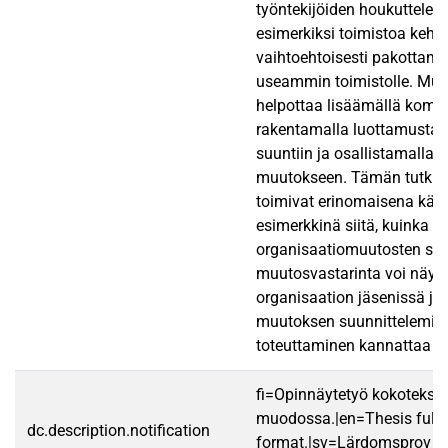
työntekijöiden houkuttelem
esimerkiksi toimistoa kehitt
vaihtoehtoisesti pakottamal
useammin toimistolle. Muu
helpottaa lisäämällä komm
rakentamalla luottamusta
suuntiin ja osallistamalla t
muutokseen. Tämän tutkim
toimivat erinomaisena käy
esimerkkinä siitä, kuinka
organisaatiomuutosten sy
muutosvastarinta voi näyt
organisaation jäsenissä ja
muutoksen suunnittelemine
toteuttaminen kannattaa tot
fi=Opinnäytetyö kokotekst
muodossa.|en=Thesis fullt
dc.description.notification
format.|sv=Lärdomsprov ti