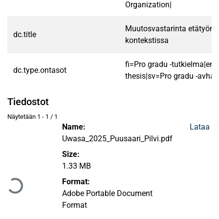
Organization|
Muutosvastarinta etätyön
dc.title
kontekstissa
fi=Pro gradu -tutkielma|en
dc.type.ontasot
thesis|sv=Pro gradu -avhan
Tiedostot
Näytetään
1 - 1 / 1
Name:
Lataa
Uwasa_2025_Puusaari_Pilvi.pdf
Size:
Ladataan...
1.33 MB
Format:
Adobe Portable Document
Format