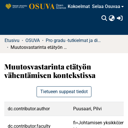
Kokoelmat
Selaa Osuvaa
(c
Etusivu
OSUVA
Pro gradu -tutkielmat ja diplomityöt
Muutosvastarinta etätyön vähentämisen kontekstissa
Muutosvastarinta etätyön
vähentämisen kontekstissa
Tietueen suppeat tiedot
dc.contributor.author
Puusaari, Pilvi
fi=Johtamisen yksikkö|en=
dc.contributor.faculty