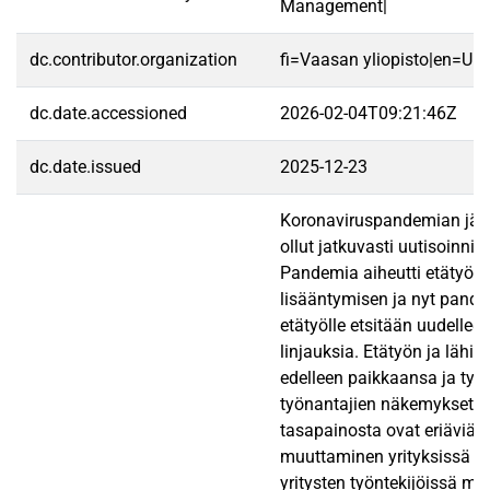
Management|
dc.contributor.organization
fi=Vaasan yliopisto|en=Uni
dc.date.accessioned
2026-02-04T09:21:46Z
dc.date.issued
2025-12-23
Koronaviruspandemian jälk
ollut jatkuvasti uutisoinnin
Pandemia aiheutti etätyön
lisääntymisen ja nyt pande
etätyölle etsitään uudellee
linjauksia. Etätyön ja lähit
edelleen paikkaansa ja työn
työnantajien näkemykset s
tasapainosta ovat eriäviä. 
muuttaminen yrityksissä on
yritysten työntekijöissä mu