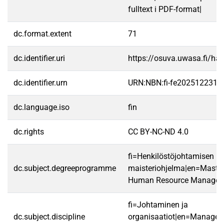
fulltext i PDF-format|
dc.format.extent
71
dc.identifier.uri
https://osuva.uwasa.fi/h
dc.identifier.urn
URN:NBN:fi-fe2025122312
dc.language.iso
fin
dc.rights
CC BY-NC-ND 4.0
fi=Henkilöstöjohtamisen
dc.subject.degreeprogramme
maisteriohjelma|en=Master
Human Resource Managem
fi=Johtaminen ja
dc.subject.discipline
organisaatiot|en=Manage