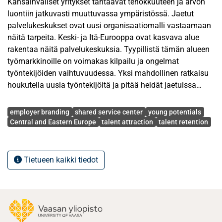
Kansainväliset yritykset tähtäävät tehokkuuteen ja arvon
luontiin jatkuvasti muuttuvassa ympäristössä. Jaetut
palvelukeskukset ovat uusi organisaatiomalli vastaamaan
näitä tarpeita. Keski- ja Itä-Eurooppa ovat kasvava alue
rakentaa näitä palvelukeskuksia. Tyypillistä tämän alueen
työmarkkinoille on voimakas kilpailu ja ongelmat
työntekijöiden vaihtuvuudessa. Yksi mahdollinen ratkaisu
houkutella uusia työntekijöitä ja pitää heidät jaetuissa
palvelukeskuksissa on keskittyä työnantajamielikuvaan.
Avainsanat
Tämä mielikuva saattaa nousta erityisen tärkeäksi, sillä
employer branding
shared service center
young potentials
palvelukeskusten rekrytoinnin kohderyhmänä ovat
Central and Eastern Europe
talent attraction
talent retention
pääasiassa nuoret ammattilaiset. Tämä tutkimus keskittyy
työnantajamielikuvaan ja työnantajakiinnostavuuteen
jaetussa palvelukeskuksessa, joka keskittyy
Tietueen kaikki tiedot
henkilöstöhallintoon ja sijaitsee Keski-Euroopassa.
Strategiaksi on valittu tapaustutkimus ja
tiedonkeräysmenetelmäksi teemahaastattelut.
Tutkimustulokset yhdistävät edellisten tutkimusten
tuloksia työnantajamielikuvasta ja jaetuista