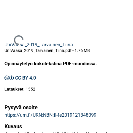
Ladataan...
UniVaasa_2019_Tarvainen_Tiina
UniVaasa_2019_Tarvainen_Tiina.pdf -
1.76 MB
Opinnäytetyö kokotekstinä PDF-muodossa.
CC BY 4.0
Lataukset
1352
Pysyvä osoite
https://urn.fi/URN:NBN:fi-fe2019121348099
Kuvaus