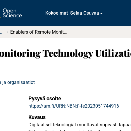
Kokoelmat
Selaa Osuvaa
tkielmat ja diplomityöt
Enablers of Remote Monitoring Technology Utilization in Availability Solutions
nitoring Technology Utilizatio
 ja organisaatiot
Pysyvä osoite
https://urn.fi/URN:NBN:fi-fe2023051744916
Kuvaus
Digitaaliset teknologiat muuttavat nopeasti tapaa, j