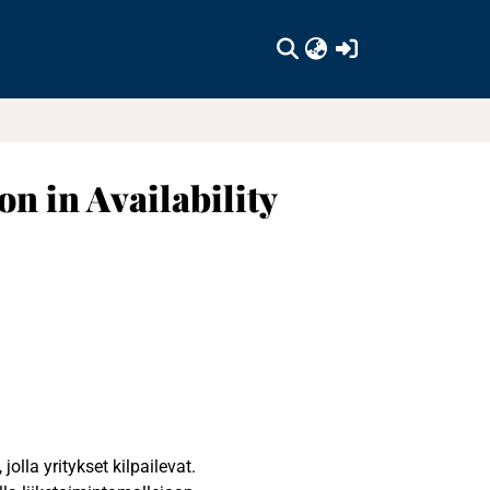
(current)
n in Availability
olla yritykset kilpailevat.