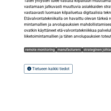
Täten yritysten tulee vastata kilpailuun muuttama
vastamaan jatkuvasti muuttuvia asiakkaiden stra
vastaavasti luomaan kilpailuetua digitaalisia tek
Etävalvontatekniikalla on havaittu olevan tärkeä ro
mintamallien ja arvolupauksien mahdollistamisess
ovatkin käyttäneet etä-valvontatekniikkaa palvelul
liiketoimintamallien ja täten arvolupauksien toteut
kirjallisuus on näiden kahden välisen yhteyden ta
Avainsanat
pinnallista. Täten, mahdollisia keinoja tulee tark
remote monitoring
manufacturers
strateginen joht
alueen teoreetti-sen perustan kehittämiseen.
Tämä pro gradu pyrkii edistämään ymmärrystä ma
Tietueen kaikki tiedot
arvolupauksista digitaa-lisen palvelullistamisen 
osallistua tämän alueen teoreettisen pe-rustan k
gradu tutkii saatavuuden arvolupauksen arvoa tu
etävalvontatekniikan käytön hyötyjä, sekä näide
listajia. Tutkimuksessa selvitetään, miten saatav
mahdollisuuden uusien teknologioiden markkinoil
tarvitaan, jotta etävalvontateknologia mahdol-lis