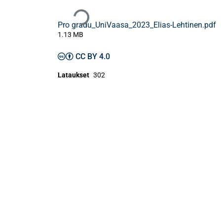
Ladataan...
Pro gradu_UniVaasa_2023_Elias-Lehtinen.pdf
1.13 MB
CC BY 4.0
Lataukset
302