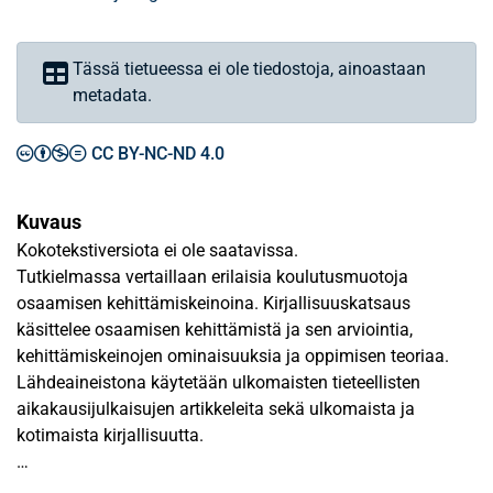
Tässä tietueessa ei ole tiedostoja, ainoastaan
metadata.
CC BY-NC-ND 4.0
Kuvaus
Kokotekstiversiota ei ole saatavissa.
Tutkielmassa vertaillaan erilaisia koulutusmuotoja
osaamisen kehittämiskeinoina. Kirjallisuuskatsaus
käsittelee osaamisen kehittämistä ja sen arviointia,
kehittämiskeinojen ominaisuuksia ja oppimisen teoriaa.
Lähdeaineistona käytetään ulkomaisten tieteellisten
aikakausijulkaisujen artikkeleita sekä ulkomaista ja
kotimaista kirjallisuutta.
Empiirisessä osassa tutkitaan kolmea tapausta Sonera