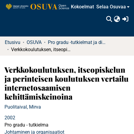
Kokoelmat
Selaa Osuvaa
(c
Etusivu
OSUVA
Pro gradu -tutkielmat ja diplomityöt
Verkkokoulutuksen, itseopiskelun ja perinteisen koulutuksen vertailu internetosaamisen kehittämiskeinoina
Verkkokoulutuksen, itseopiskelun
ja perinteisen koulutuksen vertailu
internetosaamisen
kehittämiskeinoina
Puolitaival, Mirva
2002
Pro gradu - tutkielma
Johtaminen ja organisaatiot