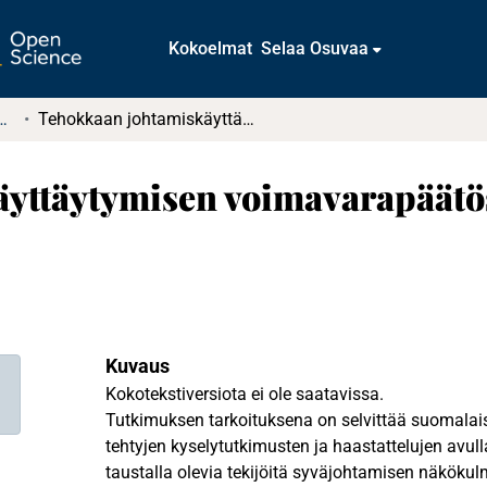
Kokoelmat
Selaa Osuvaa
tkielmat ja diplomityöt
Tehokkaan johtamiskäyttäytymisen voimavarapäätösten tilastollinen tarkastelu
yttäytymisen voimavarapäätöst
Kuvaus
Kokotekstiversiota ei ole saatavissa.
Tutkimuksen tarkoituksena on selvittää suomalai
tehtyjen kyselytutkimusten ja haastattelujen avu
taustalla olevia tekijöitä syväjohtamisen näköku