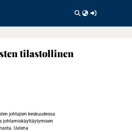
(current)
en tilastollinen
sten johtajien keskuudessa
lla johtamiskäyttäytymisen
lmasta. Uutena