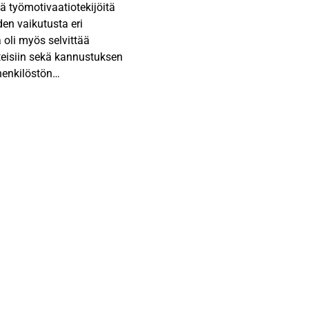
ä työmotivaatiotekijöitä
den vaikutusta eri
 oli myös selvittää
teisiin sekä kannustuksen
henkilöstön
 muotoilun perustana
lkkauksen teorioita ja
n tarjoamat ja
ä myymälänjohtajien
vastaa toisiaan.
n kyselytutkimus.
elylomakkeella, joka sisälsi
Otannan muodostivat 31
enkilöä.
ä ulkoisia