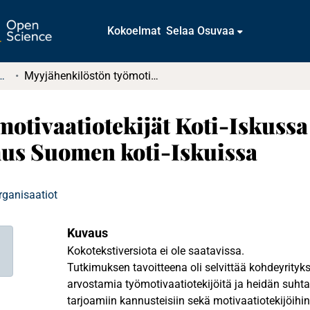
Kokoelmat
Selaa Osuvaa
tkielmat ja diplomityöt
Myyjähenkilöstön työmotivaatiotekijät Koti-Iskussa ja johdon näkemys tekijöistä Case-tutkimus Suomen koti-Iskuissa
otivaatiotekijät Koti-Iskuss
mus Suomen koti-Iskuissa
rganisaatiot
Kuvaus
Kokotekstiversiota ei ole saatavissa.
Tutkimuksen tavoitteena oli selvittää kohdeyrity
arvostamia työmotivaatiotekijöitä ja heidän suh
tarjoamiin kannusteisiin sekä motivaatiotekijöihin