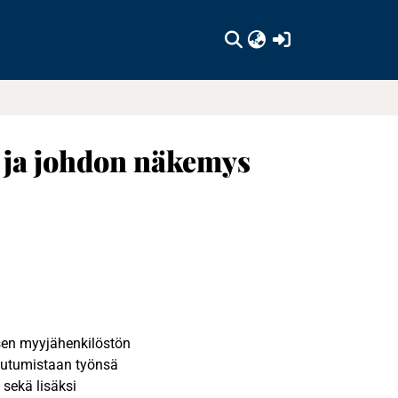
(current)
a ja johdon näkemys
ksen myyjähenkilöstön
tautumistaan työnsä
 sekä lisäksi