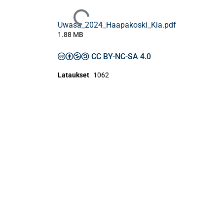
Ladataan...
Uwasa_2024_Haapakoski_Kia.pdf
1.88 MB
CC BY-NC-SA 4.0
Lataukset
1062