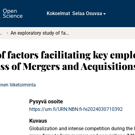
Kokoelmat
Selaa Osuvaa
tkielmat ja diplomityöt
An exploratory study of factors facilitating key employee retention during implementation process of Mergers and Acquisitions
f factors facilitating key emp
s of Mergers and Acquisition
nen liiketoiminta
Pysyvä osoite
https://urn.fi/URN:NBN:fi-fe2024030710392
Kuvaus
Globalization and intense competition during the 