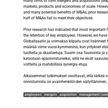
many firms to form mergers and acquisitions (M&A
markets, products and economies of scale. Howeve
and many potential benefits of M&As, prior resea
half of M&As fail to meet their objectives.
Prior research has indicated that most important 
the retention of key employees. However, we have
of factors companies use to retain key employees
Globalisaatio ja voimakas kilpailu ovat lisänneet 
main purpose of this thesis is to investigate the 
määrää viime vuosi-kymmeninä, kun yritykset etsi
retain key employee during the implementation pr
tuotteita ja skaalaetuja. Suurin osa fuusioista ja y
re-search method is used to collect interview data
katsotaan epäonnistuneiksi, sillä ne eivät saavuta n
companies that have recently formed mergers or 
voitteita ja mahdollisia synergia etuja.
are cross-border M&As between two compa-nies, a
combination of multiple firms in Finland.
Aikaisemmat tutkimukset osoittavat, että tärkeä 
onnistumista on avainhenkilöi-den säilyttäminen,
The findings of this research show that leadership
ja tietonsa säilyvät yrityksessä. Kuitenkin fuusioi
Avainsanat
autonomy, integration type, benefits, communica
tapahtuvan henkilöstön vaihtuvuuden taustalla ole
employees
mergers
acquisition
management (cont
affected the employee retention. Some of the fact
paljon huomiota tutkijoilta tai johtajilta. Tämän 
retention than others. However, employee retention
tutkitaan niitä avainasioita, joita yritykset käyttä