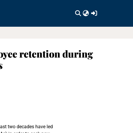
(current)
loyee retention during
s
last two decades have led