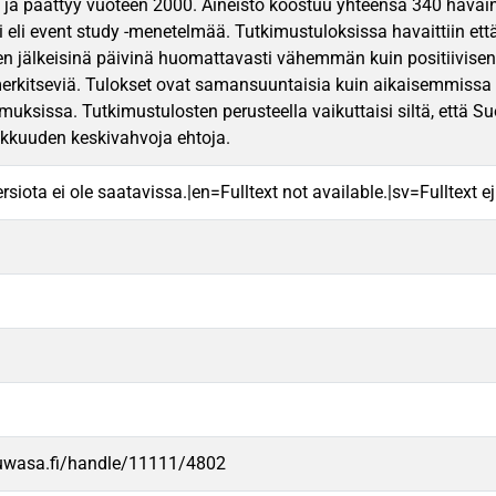
ja päättyy vuoteen 2000. Aineisto koostuu yhteensä 340 hava
 eli event study -menetelmää. Tutkimustuloksissa havaittiin että
en jälkeisinä päivinä huomattavasti vähemmän kuin positiivisen 
i merkitseviä. Tulokset ovat samansuuntaisia kuin aikaisemmissa
imuksissa. Tutkimustulosten perusteella vaikuttaisi siltä, että 
okkuuden keskivahvoja ehtoja.
rsiota ei ole saatavissa.|en=Fulltext not available.|sv=Fulltext ej 
.uwasa.fi/handle/11111/4802