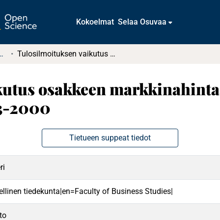
Kokoelmat
Selaa Osuvaa
tkielmat ja diplomityöt
Tulosilmoituksen vaikutus osakkeen markkinahintaan: Empiirinen tutkimus vuosilta 1993-2000
kutus osakkeen markkinahinta
93-2000
Tietueen suppeat tiedot
ri
ellinen tiedekunta|en=Faculty of Business Studies|
to