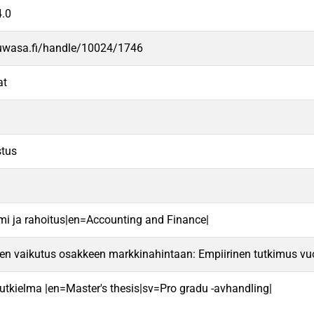
.0
.uwasa.fi/handle/10024/1746
at
tus
mi ja rahoitus|en=Accounting and Finance|
en vaikutus osakkeen markkinahintaan: Empiirinen tutkimus vu
 tutkielma |en=Master's thesis|sv=Pro gradu -avhandling|