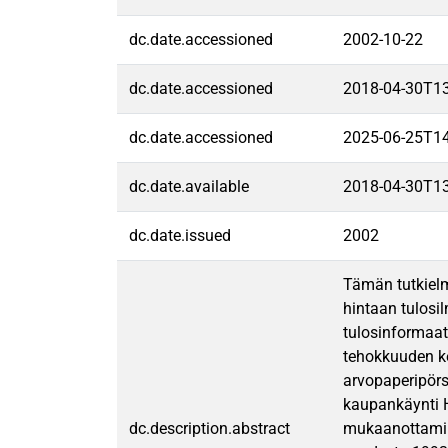
dc.date.accessioned
2002-10-22
dc.date.accessioned
2018-04-30T1
dc.date.accessioned
2025-06-25T1
dc.date.available
2018-04-30T1
dc.date.issued
2002
Tämän tutkielm
hintaan tulosi
tulosinformaat
tehokkuuden ke
arvopaperipörs
kaupankäynti H
dc.description.abstract
mukaanottamine