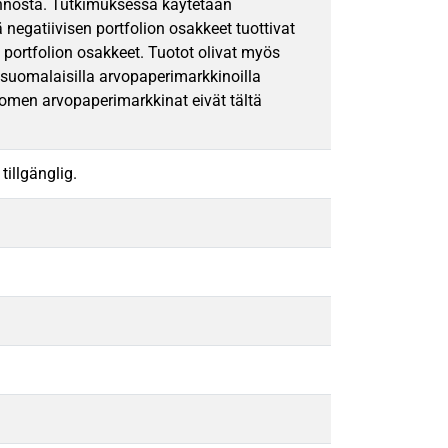
innosta. Tutkimuksessa käytetään
 negatiivisen portfolion osakkeet tuottivat
portfolion osakkeet. Tuotot olivat myös
 suomalaisilla arvopaperimarkkinoilla
Suomen arvopaperimarkkinat eivät tältä
tillgänglig.