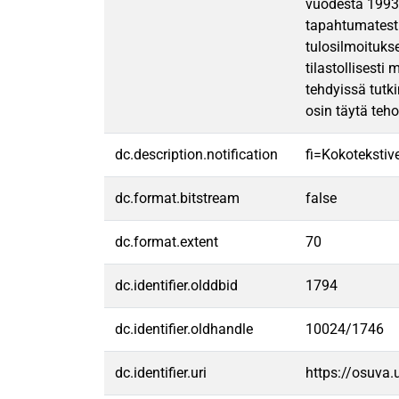
vuodesta 1993 
tapahtumatesti
tulosilmoituks
tilastollisest
tehdyissä tutk
osin täytä teh
dc.description.notification
fi=Kokotekstive
dc.format.bitstream
false
dc.format.extent
70
dc.identifier.olddbid
1794
dc.identifier.oldhandle
10024/1746
dc.identifier.uri
https://osuva