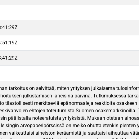
3:41:29Z
4:51:19Z
3:41:29Z
an tarkoitus on selvittää, miten yrityksen julkaisema tulosinfo
lmoituksen julkistamisen läheisinä päivinä. Tutkimuksessa tarkas
io tilastollisesti merkitseviä epänormaaleja reaktioita osakkee
skivahvojen ehtojen toteutumista Suomen osakemarkkinoilla. T
sin päälistalla noteeratuista yrityksistä. Mukaan otetaan ainoas
elsingin arvopaperipörssissä on melko ohutta etenkin pienten yr
n vaikeuttaisi aineiston keräämistä ja saattaisi aiheuttaa vää