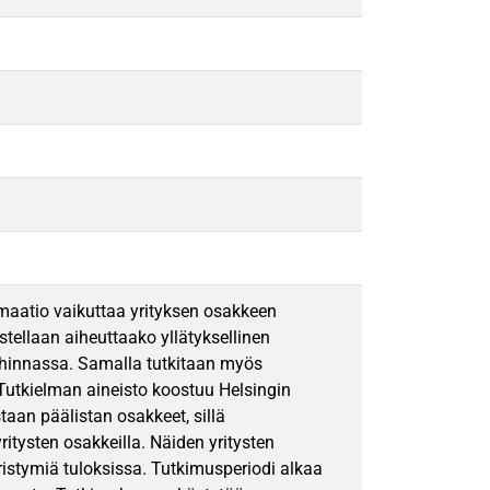
rmaatio vaikuttaa yrityksen osakkeen
tellaan aiheuttaako yllätyksellinen
n hinnassa. Samalla tutkitaan myös
utkielman aineisto koostuu Helsingin
taan päälistan osakkeet, sillä
itysten osakkeilla. Näiden yritysten
ristymiä tuloksissa. Tutkimusperiodi alkaa