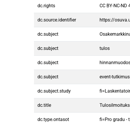
dc.rights
CC BY-NC-ND 4
dc.source.identifier
https://osuva
dc.subject
Osakemarkkin
dc.subject
tulos
dc.subject
hinnanmuodos
dc.subject
event-tutkimus
dc.subject.study
fi=Laskentatoi
dc.title
Tulosilmoituks
dc.type.ontasot
fi=Pro gradu -