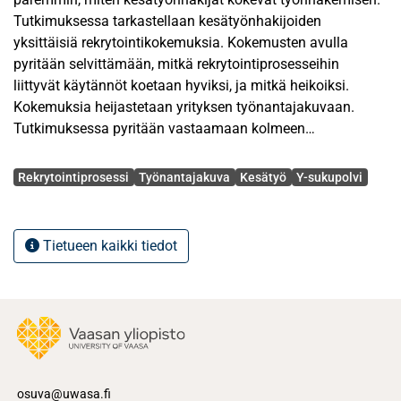
Tutkimuksessa tarkastellaan kesätyönhakijoiden
yksittäisiä rekrytointikokemuksia. Kokemusten avulla
pyritään selvittämään, mitkä rekrytointiprosesseihin
liittyvät käytännöt koetaan hyviksi, ja mitkä heikoiksi.
Kokemuksia heijastetaan yrityksen työnantajakuvaan.
Tutkimuksessa pyritään vastaamaan kolmeen
tutkimuskysymykseen: millaisia ovat nuorten odotukset
Avainsanat
työnhakua kohtaan, millä tavalla rekrytointiprosessin
Rekrytointiprosessi
Työnantajakuva
Kesätyö
Y-sukupolvi
onnistuminen heijastuu yrityksen työnantajakuvaan
kesätyönhakijan silmissä, ja millainen on kommunikaation
merkitys rekrytointiprosesseissa. Tutkimuksen tavoitteena
Tietueen kaikki tiedot
on, että siinä havaittujen tulosten perusteella kesätöitä
tarjoavat yritykset voivat tulevaisuudessa kehittää
rekrytointiprosessejaan.
Tutkielman teoreettinen viitekehys perustuu
rekrytointiprosesseja, sekä työnantajakuvaa käsittelevään
aikaisempaan kirjallisuuteen. Tutkimus toteutettiin
osuva@uwasa.fi