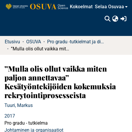
Kokoelmat
Selaa Osuvaa
(c
Etusivu
OSUVA
Pro gradu -tutkielmat ja diplomityöt
”Mulla olis ollut vaikka miten paljon annettavaa” Kesätyöntekijöiden kokemuksia rekrytointiprosesseista
”Mulla olis ollut vaikka miten
paljon annettavaa”
Kesätyöntekijöiden kokemuksia
rekrytointiprosesseista
Tuuri, Markus
2017
Pro gradu - tutkielma
Johtaminen ja organisaatiot