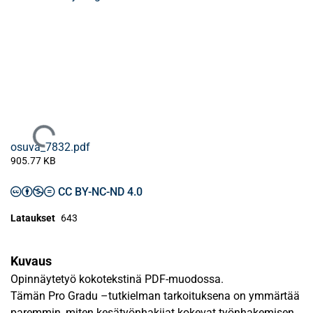
Ladataan...
osuva_7832.pdf
905.77 KB
CC BY-NC-ND 4.0
Lataukset
643
Kuvaus
Opinnäytetyö kokotekstinä PDF-muodossa.
Tämän Pro Gradu –tutkielman tarkoituksena on ymmärtää
paremmin, miten kesätyönhakijat kokevat työnhakemisen.