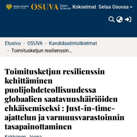
Kokoelmat
Selaa Osuvaa
(c
Etusivu
OSUVA
Kandidaatintutkielmat
Toimitusketjun resilienssin kehittäminen puolijohdeteollisuudessa globaalien saatavuushäiriöiden ehkäisemiseksi : Just-in-time-ajattelun ja varmuusvarastoinnin tasapainottaminen
Toimitusketjun resilienssin
kehittäminen
puolijohdeteollisuudessa
globaalien saatavuushäiriöiden
ehkäisemiseksi : Just-in-time-
ajattelun ja varmuusvarastoinnin
tasapainottaminen
Kokkonen, Joona