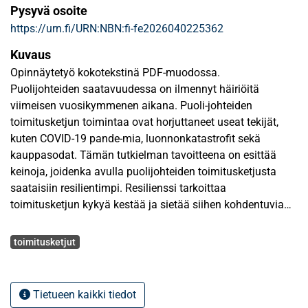
Pysyvä osoite
https://urn.fi/URN:NBN:fi-fe2026040225362
Kuvaus
Opinnäytetyö kokotekstinä PDF-muodossa.
Puolijohteiden saatavuudessa on ilmennyt häiriöitä
viimeisen vuosikymmenen aikana. Puoli-johteiden
toimitusketjun toimintaa ovat horjuttaneet useat tekijät,
kuten COVID-19 pande-mia, luonnonkatastrofit sekä
kauppasodat. Tämän tutkielman tavoitteena on esittää
keinoja, joidenka avulla puolijohteiden toimitusketjusta
saataisiin resilientimpi. Resilienssi tarkoittaa
toimitusketjun kykyä kestää ja sietää siihen kohdentuvia
häiriöitä. Toimitusketjun resilienssiä vahvistamalla
Avainsanat
tulevaisuuden häiriöiden vaikutusta voitaisiin pienentää ja
toimitusketjut
ennaltaehkäistä. Tutkielma pyrkii löytämään tasapainoisen
toimitusketjumallin, joka kustannuksellisesti mukai-lisi
Just-in-time-ajattelun (JIT) mukaista tehokkuutta.
Tietueen kaikki tiedot
Toimitusketjun on oltava myös ketterä ja kestävä, jotta se