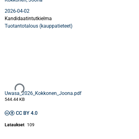
2026-04-02
Kandidaatintutkielma
Tuotantotalous (kauppatieteet)
Ladataan...
Uwasa_2026_Kokkonen_Joona.pdf
544.44 KB
CC BY 4.0
Lataukset
109