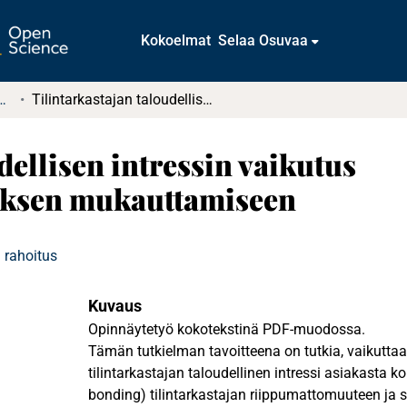
Kokoelmat
Selaa Osuvaa
t ja diplomityöt (rajattu saatavuus)
Tilintarkastajan taloudellisen intressin vaikutus tilintarkastuskertomuksen mukauttamiseen
dellisen intressin vaikutus
uksen mukauttamiseen
 rahoitus
Kuvaus
Opinnäytetyö kokotekstinä PDF-muodossa.
Tämän tutkielman tavoitteena on tutkia, vaikuttaa
tilintarkastajan taloudellinen intressi asiakasta 
bonding) tilintarkastajan riippumattomuuteen ja si