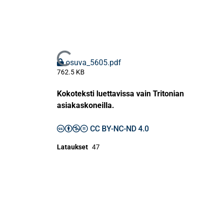
Ladataan...
osuva_5605.pdf
762.5 KB
Kokoteksti luettavissa vain Tritonian
asiakaskoneilla.
CC BY-NC-ND 4.0
Lataukset
47