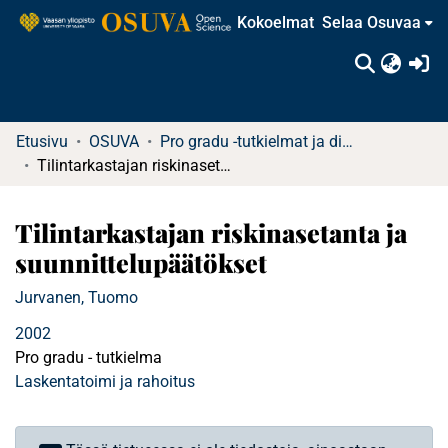
Kokoelmat
Selaa Osuvaa
(c
Etusivu
OSUVA
Pro gradu -tutkielmat ja diplomityöt
Tilintarkastajan riskinasetanta ja suunnittelupäätökset
Tilintarkastajan riskinasetanta ja
suunnittelupäätökset
Jurvanen, Tuomo
2002
Pro gradu - tutkielma
Laskentatoimi ja rahoitus