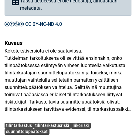
Tässä tietueessa ei ole tiedostoja, ainoastaan
metadata.
CC BY-NC-ND 4.0
Kuvaus
Kokotekstiversiota ei ole saatavissa.
Tutkielman tarkoituksena oli selvittää ensinnäkin, onko
tilinpäätöksessä esiintyvän virheen luonteella vaikutusta
tilintarkastajan suunnittelupäätöksiin ja toiseksi, minkä
muuttujan vaihtelulla selitetään parhaiten yksittäisen
suunnittelupäätöksen vaihtelua. Selittävinä muuttujina
toimivat pääasiassa erilaiset tilintarkastukseen liittyvät
riskitekijät. Tarkasteltavia suunnittelupäätöksiä olivat:
tilintarkastukseen tarvittava evidenssi, tilintarkastuspalkkio
ja tilintarkastuksen suorittamiseen tarvittava aika.
Avainsanat
tilintarkastus
tilintarkastusriski
liikeriski
Tutkimusaineisto saatiin kyselyllä, joka lähetettiin 140:lle
suunnittelupäätökset