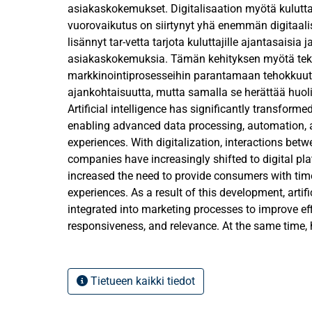
asiakaskokemukset. Digitalisaation myötä kuluttaj
vuorovaikutus on siirtynyt yhä enemmän digitaalisi
lisännyt tar-vetta tarjota kuluttajille ajantasaisia
asiakaskokemuksia. Tämän kehityksen myötä teko
markkinointiprosesseihin parantamaan tehokkuutta
ajankohtaisuutta, mutta samalla se herättää huoli
vyydestä ja tietosuojasta. Tämä tutkielma tarkast
Artificial intelligence has significantly transforme
tekoälypohjainen personointi edistää asiakasarvon
enabling advanced data processing, automation,
haasteita sen käyttö markkinointiprosesseissa ai-
experiences. With digitalization, interactions be
companies have increasingly shifted to digital pl
Tutkielman tavoitteena on selvittää, miten tekoä
increased the need to provide consumers with tim
mekanismeja, tunnistaa markkinoinnissa käytettä
experiences. As a result of this development, artifi
tekoälysovellukset, sekä analysoida perso-nointiin l
integrated into marketing processes to improve eff
Tutkimuksen keskeinen kysymys keskittyy tekoäly
responsiveness, and relevance. At the same time, 
rooliin asiakasarvon luomisessa. Keskeisiä käsitte
regarding ethics, transparency, and data privacy.
asiakasar-vo, personointi ja eettiset haasteet. Tu
AI-based personalization contributes to the creat
aiempaan tutkimukseen tekoälystä ja asiakasarv
what kinds of challenges its use causes in market
Tietueen kaikki tiedot
kontekstissa.
The objective of the thesis is to explore how artifi