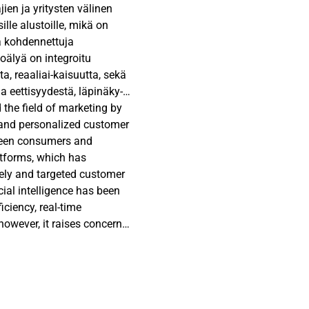
ien ja yritysten välinen
lle alustoille, mikä on
 ja kohdennettuja
älyä on integroitu
, reaaliai-kaisuutta, sekä
a eettisyydestä, läpinäky-
elee, miten
d the field of marketing by
 luomista ja millaisia
 and personalized customer
heuttaa.
tween consumers and
atforms, which has
ly muokkaa arvonluonnin
ely and targeted customer
vät keskeiset
cial intelligence has been
iittyviä eettisiä haasteita.
iciency, real-time
pohjai-sen personoinnin
however, it raises concerns
itä ovat tekoäly,
 This thesis examines how
tkielma pohjautuu
ion of customer value and
osta markkinoinnin
ing processes.
cial intelligence reshapes