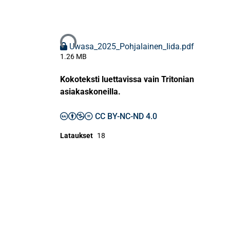
Ladataan...
Uwasa_2025_Pohjalainen_Iida.pdf
1.26 MB
Kokoteksti luettavissa vain Tritonian
asiakaskoneilla.
CC BY-NC-ND 4.0
Lataukset
18