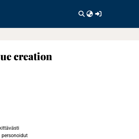
(current)
lue creation
ittävästi
a personoidut