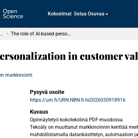
Kokoelmat
Selaa Osuvaa
atintutkielmat (rajattu saatavuus)
The role of AI-based personalization in customer value creation
ersonalization in customer va
en markkinointi
Pysyvä osoite
https://urn.fi/URN:NBN:fi-fe2026030918916
Kuvaus
Opinnäytetyö kokotekstinä PDF-muodossa.
Tekoäly on muuttanut markkinoinnin kenttää merk
mahdollistamalla datankäsittelyn, automaation j