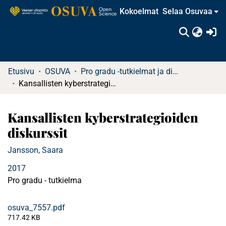
Kokoelmat
Selaa Osuvaa
(c
Etusivu
OSUVA
Pro gradu -tutkielmat ja diplomityöt
Kansallisten kyberstrategioiden diskurssit
Kansallisten kyberstrategioiden
diskurssit
Jansson, Saara
2017
Pro gradu - tutkielma
osuva_7557.pdf
717.42 KB