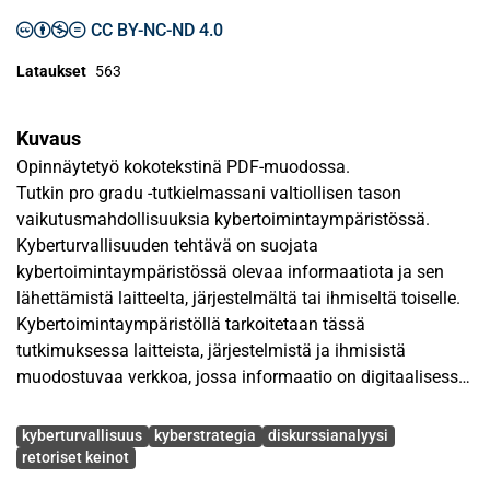
CC BY-NC-ND 4.0
Lataukset
563
Kuvaus
Opinnäytetyö kokotekstinä PDF-muodossa.
Tutkin pro gradu -tutkielmassani valtiollisen tason
vaikutusmahdollisuuksia kybertoimintaympäristössä.
Kyberturvallisuuden tehtävä on suojata
kybertoimintaympäristössä olevaa informaatiota ja sen
lähettämistä laitteelta, järjestelmältä tai ihmiseltä toiselle.
Kybertoimintaympäristöllä tarkoitetaan tässä
tutkimuksessa laitteista, järjestelmistä ja ihmisistä
muodostuvaa verkkoa, jossa informaatio on digitaalisessa
muodossa.
Avainsanat
kyberturvallisuus
kyberstrategia
diskurssianalyysi
Viimeisen viiden vuoden aikana keskustelu
retoriset keinot
kyberturvallisuudesta on yleistynyt, sillä ihmiset ja laitteet