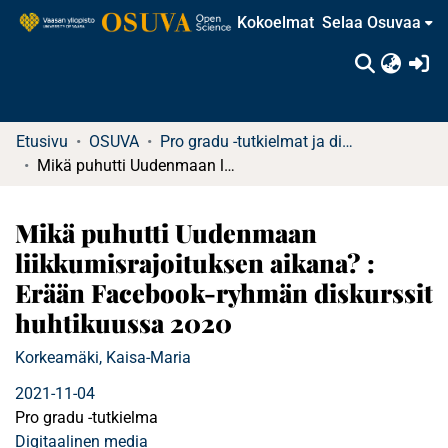
Kokoelmat
Selaa Osuvaa
(c
Etusivu
OSUVA
Pro gradu -tutkielmat ja diplomityöt
Mikä puhutti Uudenmaan liikkumisrajoituksen aikana? : Erään Facebook-ryhmän diskurssit huhtikuussa 2020
Mikä puhutti Uudenmaan
liikkumisrajoituksen aikana? :
Erään Facebook-ryhmän diskurssit
huhtikuussa 2020
Korkeamäki, Kaisa-Maria
2021-11-04
Pro gradu -tutkielma
Digitaalinen media