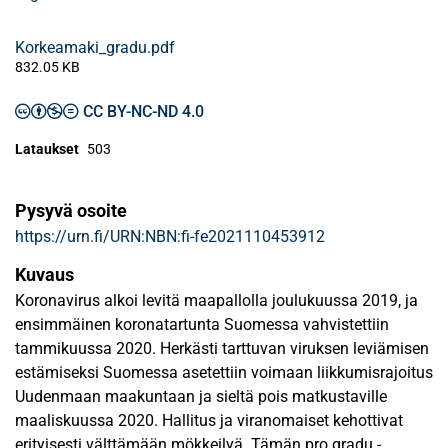
Korkeamaki_gradu.pdf
832.05 KB
CC BY-NC-ND 4.0
Lataukset
503
Pysyvä osoite
https://urn.fi/URN:NBN:fi-fe2021110453912
Kuvaus
Koronavirus alkoi levitä maapallolla joulukuussa 2019, ja
ensimmäinen koronatartunta Suomessa vahvistettiin
tammikuussa 2020. Herkästi tarttuvan viruksen leviämisen
estämiseksi Suomessa asetettiin voimaan liikkumisrajoitus
Uudenmaan maakuntaan ja sieltä pois matkustaville
maaliskuussa 2020. Hallitus ja viranomaiset kehottivat
erityisesti välttämään mökkeilyä. Tämän pro gradu -