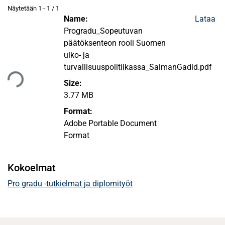
Näytetään
1 - 1 / 1
Name:
Lataa
Progradu_Sopeutuvan
päätöksenteon rooli Suomen
ulko- ja
ataan...
turvallisuuspolitiikassa_SalmanGadid.pdf
Size:
3.77 MB
Format:
Adobe Portable Document
Format
Kokoelmat
Pro gradu -tutkielmat ja diplomityöt