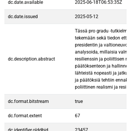
dc.date.available
2025-06-18T06:53:35Z
dc.date.issued
2025-05-12
Tässä pro gradu -tutkielmas
tekemään sekä tiedon että e
presidentin ja valtioneuvo
analysoida, millaisia valmi
dc.description.abstract
resilienssin ja poliittisen
päätöksenteon ja hallinnon 
lähteistä nopeasti ja jatk
ja päätöksiä tehtiin ennako
poliittinen realismi ja res
dc.format.bitstream
true
dc.format.extent
67
dc.identifier.olddbid
23457