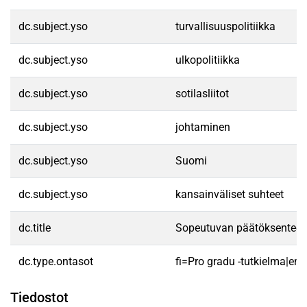
dc.subject.yso
turvallisuuspolitiikka
dc.subject.yso
ulkopolitiikka
dc.subject.yso
sotilasliitot
dc.subject.yso
johtaminen
dc.subject.yso
Suomi
dc.subject.yso
kansainväliset suhteet
dc.title
Sopeutuvan päätöksenteon 
dc.type.ontasot
fi=Pro gradu -tutkielma|en
Tiedostot