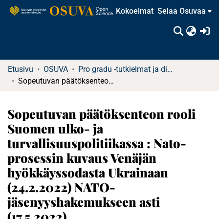
Kokoelmat
Selaa Osuvaa
(c
Etusivu
OSUVA
Pro gradu -tutkielmat ja diplomityöt
Sopeutuvan päätöksenteon rooli Suomen ulko- ja turvallisuuspolitiikassa : Nato-prosessin kuvaus Venäjän hyökkäyssodasta Ukrainaan (24.2.2022) NATO-jäsenyyshakemukseen asti (17.5.2022)
Sopeutuvan päätöksenteon rooli
Suomen ulko- ja
turvallisuuspolitiikassa : Nato-
prosessin kuvaus Venäjän
hyökkäyssodasta Ukrainaan
(24.2.2022) NATO-
jäsenyyshakemukseen asti
(17.5.2022)