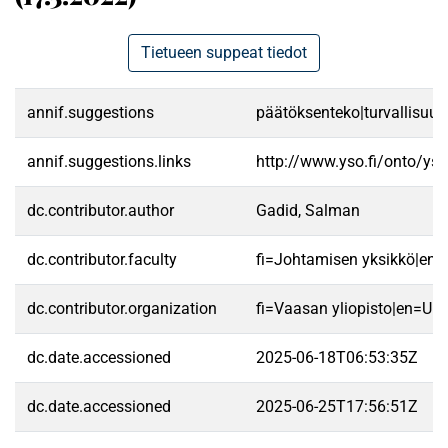
Tietueen suppeat tiedot
annif.suggestions
päätöksenteko|turvallisuusp
annif.suggestions.links
http://www.yso.fi/onto/ys
dc.contributor.author
Gadid, Salman
dc.contributor.faculty
fi=Johtamisen yksikkö|en
dc.contributor.organization
fi=Vaasan yliopisto|en=Uni
dc.date.accessioned
2025-06-18T06:53:35Z
dc.date.accessioned
2025-06-25T17:56:51Z