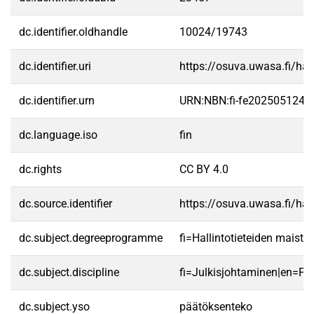
dc.identifier.oldhandle
10024/19743
dc.identifier.uri
https://osuva.uwasa.fi/h
dc.identifier.urn
URN:NBN:fi-fe2025051241
dc.language.iso
fin
dc.rights
CC BY 4.0
dc.source.identifier
https://osuva.uwasa.fi/h
dc.subject.degreeprogramme
fi=Hallintotieteiden maist
dc.subject.discipline
fi=Julkisjohtaminen|en=P
dc.subject.yso
päätöksenteko