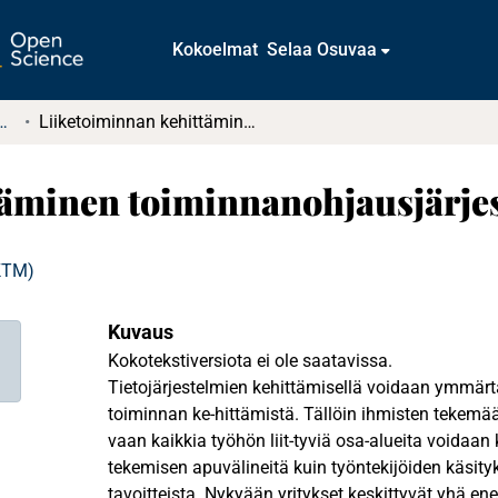
Kokoelmat
Selaa Osuvaa
tkielmat ja diplomityöt
Liiketoiminnan kehittäminen toiminnanohjausjärjestelmän avulla
täminen toiminnanohjausjärje
(KTM)
Kuvaus
Kokotekstiversiota ei ole saatavissa.
Tietojärjestelmien kehittämisellä voidaan ymmär
toiminnan ke-hittämistä. Tällöin ihmisten tekemää
vaan kaikkia työhön liit-tyviä osa-alueita voidaan 
tekemisen apuvälineitä kuin työntekijöiden käsity
tavoitteista. Nykyään yritykset keskittyvät yhä 