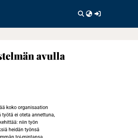
(current)
stelmän avulla
tää koko organisaation
 työtä ei oteta annettuna,
kehittää: niin työn
ksiä heidän työnsä
enemmän toi-mintansa