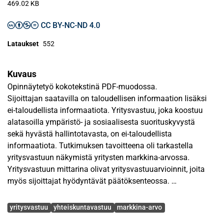
469.02 KB
CC BY-NC-ND 4.0
Lataukset
552
Kuvaus
Opinnäytetyö kokotekstinä PDF-muodossa.
Sijoittajan saatavilla on taloudellisen informaation lisäksi
ei-taloudellista informaatiota. Yritysvastuu, joka koostuu
alatasoilla ympäristö- ja sosiaalisesta suorituskyvystä
sekä hyvästä hallintotavasta, on ei-taloudellista
informaatiota. Tutkimuksen tavoitteena oli tarkastella
yritysvastuun näkymistä yritysten markkina-arvossa.
Yritysvastuun mittarina olivat yritysvastuuarvioinnit, joita
myös sijoittajat hyödyntävät päätöksenteossa.
Avainsanat
Tutkimuksen otoksena oli OMX GES Sustainability -
yritysvastuu
yhteiskuntavastuu
markkina-arvo
vastuullisuusindeksissä olevat suomalaiset pörssiyritykset