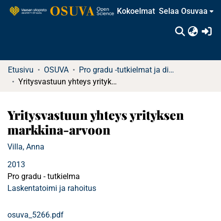
Kokoelmat
Selaa Osuvaa
(c
Etusivu
OSUVA
Pro gradu -tutkielmat ja diplomityöt
Yritysvastuun yhteys yrityksen markkina-arvoon
Yritysvastuun yhteys yrityksen
markkina-arvoon
Villa, Anna
2013
Pro gradu - tutkielma
Laskentatoimi ja rahoitus
osuva_5266.pdf