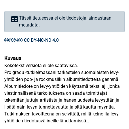
Tässä tietueessa ei ole tiedostoja, ainoastaan
metadata.
CC BY-NC-ND 4.0
Kuvaus
Kokotekstiversiota ei ole saatavissa.
Pro gradu -tutkielmassani tarkastelen suomalaisten levy-
yhtiöiden pop- ja rockmusiikin albumitiedotteita genrenä.
Albumitiedote on levy-yhtiöiden käyttämä tekstilaji, jonka
viestinnällisenä tarkoituksena on saada toimittajat
tekemään juttuja artistista ja hänen uudesta levystään ja
lisätä näin levyn tunnettavuutta ja sitä kautta myyntiä.
Tutkimuksen tavoitteena on selvittää, millä keinoilla levy-
yhtiöiden tiedotusvälineille lähettämissä
albumitiedotteissa toteutetaan genren viestinnällistä