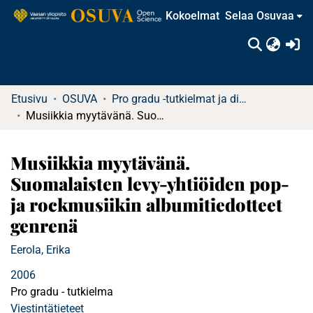
Kokoelmat
Selaa Osuvaa
(c
Etusivu
OSUVA
Pro gradu -tutkielmat ja diplomityöt
Musiikkia myytävänä. Suomalaisten levy-yhtiöiden pop- ja rockmusiikin albumitiedotteet genrenä
Musiikkia myytävänä.
Suomalaisten levy-yhtiöiden pop-
ja rockmusiikin albumitiedotteet
genrenä
Eerola, Erika
2006
Pro gradu - tutkielma
Viestintätieteet