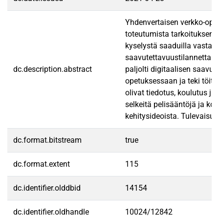
Yhdenvertaisen verkko-opet
toteutumista tarkoituksenm
kyselystä saaduilla vastauk
saavutettavuustilannetta ve
dc.description.abstract
paljolti digitaalisen saavu
opetuksessaan ja teki töitä
olivat tiedotus, koulutus j
selkeitä pelisääntöjä ja k
kehitysideoista. Tulevaisuu
dc.format.bitstream
true
dc.format.extent
115
dc.identifier.olddbid
14154
dc.identifier.oldhandle
10024/12842