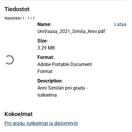
Tiedostot
Näytetään
1 - 1 / 1
Name:
Lataa
UniVaasa_2021_Simila_Anni.pdf
Size:
Ladataan...
3.29 MB
Format:
Adobe Portable Document
Format
Description:
Anni Similän pro gradu -
tutkielma
Kokoelmat
Pro gradu -tutkielmat ja diplomityöt