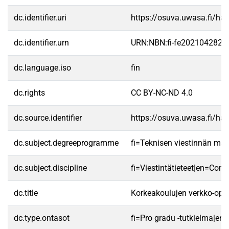
dc.identifier.uri
https://osuva.uwasa.fi/h
dc.identifier.urn
URN:NBN:fi-fe2021042820
dc.language.iso
fin
dc.rights
CC BY-NC-ND 4.0
dc.source.identifier
https://osuva.uwasa.fi/h
dc.subject.degreeprogramme
fi=Teknisen viestinnän ma
dc.subject.discipline
fi=Viestintätieteet|en=Com
dc.title
Korkeakoulujen verkko-opet
dc.type.ontasot
fi=Pro gradu -tutkielma|en