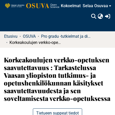
Kokoelmat
Selaa Osuvaa
(c
Etusivu
OSUVA
Pro gradu -tutkielmat ja diplomityöt
Korkeakoulujen verkko-opetuksen saavutettavuus : Tarkastelussa Vaasan yliopiston tutkimus- ja opetushenkilökunnan käsitykset saavutettavuudesta ja sen soveltamisesta verkko-opetuksessa
Korkeakoulujen verkko-opetuksen
saavutettavuus : Tarkastelussa
Vaasan yliopiston tutkimus- ja
opetushenkilökunnan käsitykset
saavutettavuudesta ja sen
soveltamisesta verkko-opetuksessa
Tietueen suppeat tiedot