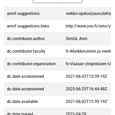
annif.suggestions
verkko-opetus|saavutettavu
annif.suggestions.links
http://www.yso.fi/onto/ys
dc.contributor.author
Similä, Anni
dc.contributor.faculty
fi=Markkinoinnin ja viest
dc.contributor.organization
fi=Vaasan yliopisto|en=Uni
dc.date.accessioned
2021-06-02T15:39:19Z
dc.date.accessioned
2025-06-25T16:44:48Z
dc.date.available
2021-06-02T15:39:19Z
dc.date.issued
2021-04-28