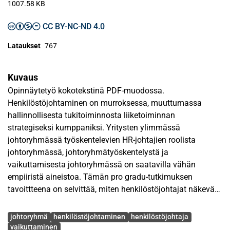
1007.58 KB
CC BY-NC-ND 4.0
Lataukset
767
Kuvaus
Opinnäytetyö kokotekstinä PDF-muodossa.
Henkilöstöjohtaminen on murroksessa, muuttumassa
hallinnollisesta tukitoiminnosta liiketoiminnan
strategiseksi kumppaniksi. Yritysten ylimmässä
johtoryhmässä työskentelevien HR-johtajien roolista
johtoryhmässä, johtoryhmätyöskentelystä ja
vaikuttamisesta johtoryhmässä on saatavilla vähän
empiiristä aineistoa. Tämän pro gradu-tutkimuksen
tavoittteena on selvittää, miten henkilöstöjohtajat näkevät
itsensä johtoryhmän jäsenenä, miten he vaikuttavat
Avainsanat
johtoryhmässä sekä mitkä tekijät vaikuttavat
johtoryhmä
henkilöstöjohtaminen
henkilöstöjohtaja
henkilöstöjohtajien näkemyksiin johtoryhmätyöskentelyn
vaikuttaminen