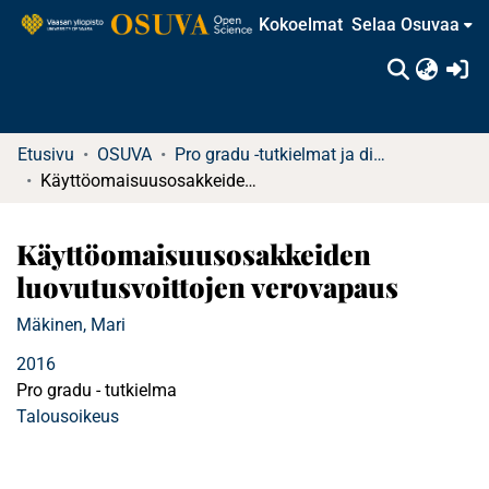
Kokoelmat
Selaa Osuvaa
(c
Etusivu
OSUVA
Pro gradu -tutkielmat ja diplomityöt (rajattu saatavuus)
Käyttöomaisuusosakkeiden luovutusvoittojen verovapaus
Käyttöomaisuusosakkeiden
luovutusvoittojen verovapaus
Mäkinen, Mari
2016
Pro gradu - tutkielma
Talousoikeus