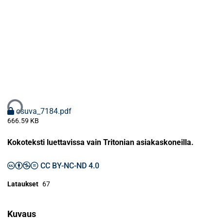
taan...
osuva_7184.pdf
666.59 KB
Kokoteksti luettavissa vain Tritonian asiakaskoneilla.
CC BY-NC-ND 4.0
Lataukset
67
Kuvaus