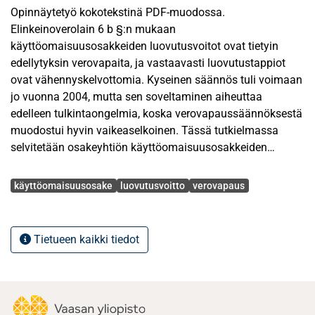
Opinnäytetyö kokotekstinä PDF-muodossa.
Elinkeinoverolain 6 b §:n mukaan
käyttöomaisuusosakkeiden luovutusvoitot ovat tietyin
edellytyksin verovapaita, ja vastaavasti luovutustappiot
ovat vähennyskelvottomia. Kyseinen säännös tuli voimaan
jo vuonna 2004, mutta sen soveltaminen aiheuttaa
edelleen tulkintaongelmia, koska verovapaussäännöksestä
muodostui hyvin vaikeaselkoinen. Tässä tutkielmassa
selvitetään osakeyhtiön käyttöomaisuusosakkeiden
luovutusvoittojen verovapauden edellytykset, miten näitä
Avainsanat
edellytyksiä olisi tulkittava sekä millaisia ongelmia
käyttöomaisuusosake
luovutusvoitto
verovapaus
tulkintaan on liittynyt. Lisäksi tutkielmassa selvitetään,
soveltuuko EVL 6 b §:n verovapaussääntö case-yhtiö X
Oy:n tytäryhtiöosakkeiden luovutukseen.
Tietueen kaikki tiedot
Tutkielma on lainopillinen eli oikeusdogmaattinen, sillä
tutkielman tarkoituksena on selvittää voimassa olevan
oikeuden kanta EVL 6 b §:ssä säädettyyn