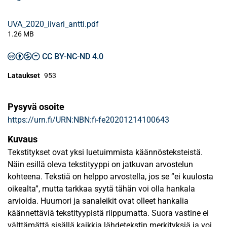
UVA_2020_iivari_antti.pdf
1.26 MB
CC BY-NC-ND 4.0
Lataukset
953
Pysyvä osoite
https://urn.fi/URN:NBN:fi-fe20201214100643
Kuvaus
Tekstitykset ovat yksi luetuimmista käännösteksteistä.
Näin esillä oleva tekstityyppi on jatkuvan arvostelun
kohteena. Tekstiä on helppo arvostella, jos se ”ei kuulosta
oikealta”, mutta tarkkaa syytä tähän voi olla hankala
arvioida. Huumori ja sanaleikit ovat olleet hankalia
käännettäviä tekstityypistä riippumatta. Suora vastine ei
välttämättä sisällä kaikkia lähdetekstin merkityksiä ja voi