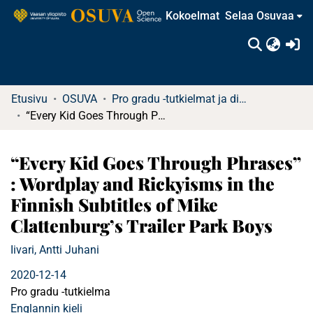
Kokoelmat
Selaa Osuvaa
(c
Etusivu
OSUVA
Pro gradu -tutkielmat ja diplomityöt
“Every Kid Goes Through Phrases” : Wordplay and Rickyisms in the Finnish Subtitles of Mike Clattenburg’s Trailer Park Boys
“Every Kid Goes Through Phrases”
: Wordplay and Rickyisms in the
Finnish Subtitles of Mike
Clattenburg’s Trailer Park Boys
Iivari, Antti Juhani
2020-12-14
Pro gradu -tutkielma
Englannin kieli