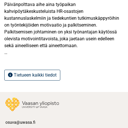
Päivänpolttava aihe aina työpaikan
kahvipöytäkeskusteluista HR-osastojen
kustannuslaskelmiin ja tiedekuntien tutkimuskäppyröihin
on työntekijöiden motivaatio ja palkitseminen.
Palkitsemisen johtaminen on yksi työnantajan käytössä
olevista motivointitavoista, joka jaetaan usein edelleen
sekä aineelliseen että aineettomaan.
Siinä, missä yritysten aineellisen palkitsemisen
menetelmät ovat varsin kehittyneet, jää aineeton
palkitseminen usein lähiesimiehen harteille. Lisäksi
Tietueen kaikki tiedot
motivaation synnyttäminen palkitsemisen avulla ei ole
yksioikoista, sillä ihmiset kokevat palkitsemisen eri tavoin.
Aiempien tutkimusten perusteella on esitetty, että
sukupolvet kokevat työelämää eri tavoin ja arvostavat
työssä eri asioita.
Tämä kvalitatiivinen tutkielma keskittyy tarkastelemaan
osuva@uwasa.fi
motivaatiota ja aineetonta palkitsemista pohjoismaisen