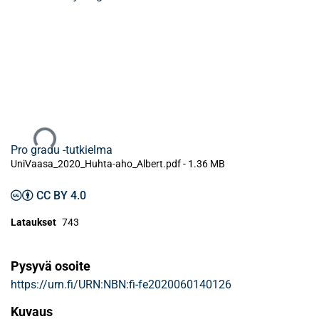
Ladataan...
Pro gradu -tutkielma
UniVaasa_2020_Huhta-aho_Albert.pdf -
1.36 MB
CC BY 4.0
Lataukset
743
Pysyvä osoite
https://urn.fi/URN:NBN:fi-fe2020060140126
Kuvaus