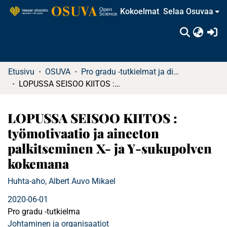
Kokoelmat
Selaa Osuvaa
(c
Etusivu
OSUVA
Pro gradu -tutkielmat ja diplomityöt
LOPUSSA SEISOO KIITOS : työmotivaatio ja aineeton palkitseminen X- ja Y-sukupolven kokemana
LOPUSSA SEISOO KIITOS :
työmotivaatio ja aineeton
palkitseminen X- ja Y-sukupolven
kokemana
Huhta-aho, Albert Auvo Mikael
2020-06-01
Pro gradu -tutkielma
Johtaminen ja organisaatiot