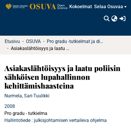
Kokoelmat
Selaa Osuvaa
(c
Etusivu
OSUVA
Pro gradu -tutkielmat ja diplomityöt (rajattu saatavuus)
Asiakaslähtöisyys ja laatu poliisin sähköisen lupahallinnon kehittämishaasteina
Asiakaslähtöisyys ja laatu poliisin
sähköisen lupahallinnon
kehittämishaasteina
Nurmela, Sari-Tuulikki
2008
Pro gradu - tutkielma
Hallintotiede : julkisjohtamisen vertaileva ohjelma