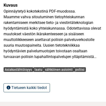
Kuvaus
Opinnäytetyö kokotekstinä PDF-muodossa.
Maamme vahva sitoutuminen tietoyhteiskunnan
rakentamiseen merkitsee tieto- ja viestintäteknologian
hyödyntämistä koko yhteiskunnassa. Odotettavissa olevat
muutokset väestön ikärakenteeseen ja sisäiseen
muuttoliikkeeseen asettavat poliisin palveluverkostolle
suuria muutospaineita. Uusien tietotekniikkaa
hyödyntävien palvelumuotojen toivotaan osaltaan
turvaavan poliisin lupahallintopalvelujen ylläpitämistä
myös harvaanasuttujen alueiden väestölle.
Avainsanat
Asiakaslähtöisyys
laatu
sähköinen asiointi
poliisi
Poliisin asiakkuutta sivuavia tutkimuksia on julkaistu viime
vuosina jonkin verran, mutta ne ovat tarkastelleet poliisin ja
asiakkaan välistä suhdetta lähinnä poliisin varsinaisen
Tietueen kaikki tiedot
toiminnan lähtökohdista. Tässä tutkimuksessa selvitetään,
millä tavoin asiakaslähtöisyys ja laatu ilmenevät poliisin
sähköisen lupahallinnon kehittämisessä.