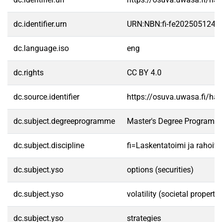
dc.identifier.urn
URN:NBN:fi-fe2025051241
dc.language.iso
eng
dc.rights
CC BY 4.0
dc.source.identifier
https://osuva.uwasa.fi/h
dc.subject.degreeprogramme
Master's Degree Programme
dc.subject.discipline
fi=Laskentatoimi ja rahoit
dc.subject.yso
options (securities)
dc.subject.yso
volatility (societal propertie
dc.subject.yso
strategies