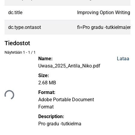
dc.title
Improving Option Writing U
dc.type.ontasot
fi=Pro gradu -tutkielma|en
Tiedostot
Näytetään
1 - 1 / 1
Name:
Lataa
Uwasa_2025_Antila_Niko.pdf
Size:
2.68 MB
aan...
Format:
Adobe Portable Document
Format
Description:
Pro gradu -tutkielma