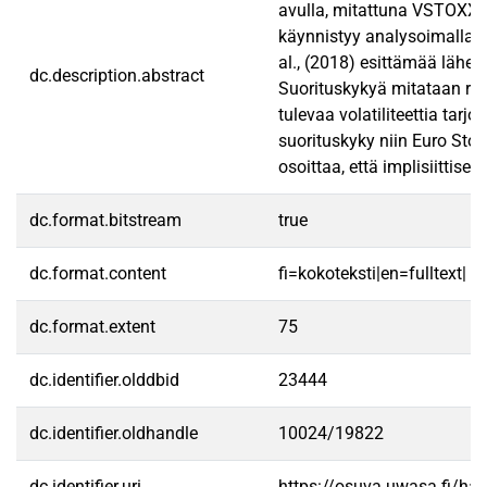
avulla, mitattuna VSTOXX in
käynnistyy analysoimalla imp
al., (2018) esittämää lähes
dc.description.abstract
Suorituskykyä mitataan risk
tulevaa volatiliteettia tarj
suorituskyky niin Euro Sto
osoittaa, että implisiittise
dc.format.bitstream
true
dc.format.content
fi=kokoteksti|en=fulltext|
dc.format.extent
75
dc.identifier.olddbid
23444
dc.identifier.oldhandle
10024/19822
dc.identifier.uri
https://osuva.uwasa.fi/h