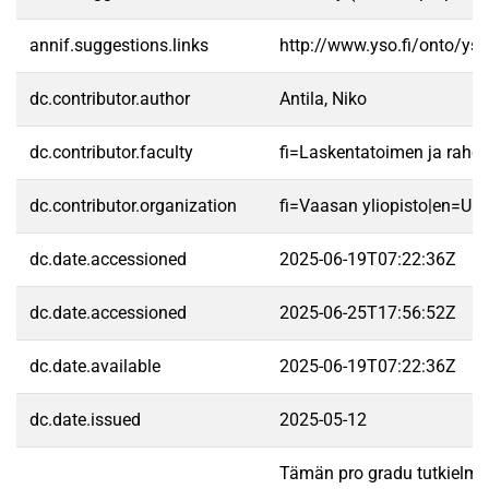
annif.suggestions.links
http://www.yso.fi/onto/ys
dc.contributor.author
Antila, Niko
dc.contributor.faculty
fi=Laskentatoimen ja raho
dc.contributor.organization
fi=Vaasan yliopisto|en=Uni
dc.date.accessioned
2025-06-19T07:22:36Z
dc.date.accessioned
2025-06-25T17:56:52Z
dc.date.available
2025-06-19T07:22:36Z
dc.date.issued
2025-05-12
Tämän pro gradu tutkielman 