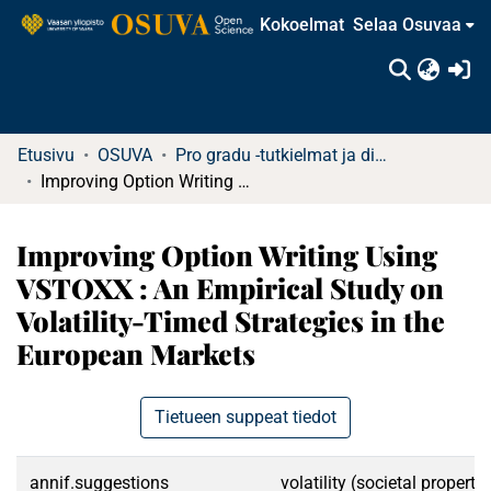
Kokoelmat
Selaa Osuvaa
(c
Etusivu
OSUVA
Pro gradu -tutkielmat ja diplomityöt
Improving Option Writing Using VSTOXX : An Empirical Study on Volatility-Timed Strategies in the European Markets
Improving Option Writing Using
VSTOXX : An Empirical Study on
Volatility-Timed Strategies in the
European Markets
Tietueen suppeat tiedot
annif.suggestions
volatility (societal propert