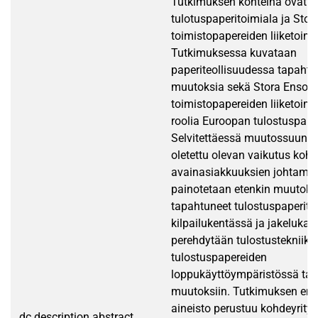
Tutkimuksen kohteina ovat A
tulotuspaperitoimiala ja Stor
toimistopapereiden liiketoimi
Tutkimuksessa kuvataan
paperiteollisuudessa tapahtu
muutoksia sekä Stora Enso O
toimistopapereiden liiketoim
roolia Euroopan tulostuspape
Selvitettäessä muutossuuntia,
oletettu olevan vaikutus kohd
avainasiakkuuksien johtamis
painotetaan etenkin muutoksi
tapahtuneet tulostuspaperito
kilpailukentässä ja jakelukan
perehdytään tulostustekniika
tulostuspapereiden
loppukäyttöympäristössä tap
muutoksiin. Tutkimuksen emp
aineisto perustuu kohdeyrity
dc.description.abstract