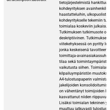
tietojärjestelmistä hankittuun
kohdeyrityksen avainhenkilö
haastatteluihin, ulkopuolisten
kohdeyritykselle tekemiin tut
toimialaa koskeviin julkaisuih
Tutkimuksen tutkimusote on
deskriptiivinen. Tutkimuksen 
viitekehyksessä on pyritty lu
jonka keskeisenä tavoitteena
toimittaja-avainasiakassuhte
tilaa sekä toimintaympärist
vaikutusta siihen. Toimialan
kilpailuympäristön muutoksia
A4-tulostuspaperin valmistaj
jakelijoiden konsolidoitumisk
on vähentänyt toimijoiden l
kasvattanut niiden riippuvuut
Lisäksi toimialan tekninen y
muuttuu jatkuvasti tulostusla