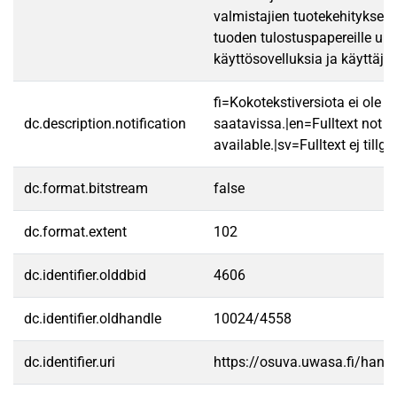
valmistajien tuotekehityksen
tuoden tulostuspapereille uus
käyttösovelluksia ja käyttäjä
fi=Kokotekstiversiota ei ole
dc.description.notification
saatavissa.|en=Fulltext not
available.|sv=Fulltext ej tillgä
dc.format.bitstream
false
dc.format.extent
102
dc.identifier.olddbid
4606
dc.identifier.oldhandle
10024/4558
dc.identifier.uri
https://osuva.uwasa.fi/han