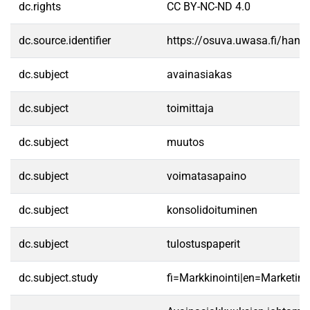
dc.rights
CC BY-NC-ND 4.0
dc.source.identifier
https://osuva.uwasa.fi/han
dc.subject
avainasiakas
dc.subject
toimittaja
dc.subject
muutos
dc.subject
voimatasapaino
dc.subject
konsolidoituminen
dc.subject
tulostuspaperit
dc.subject.study
fi=Markkinointi|en=Marketing