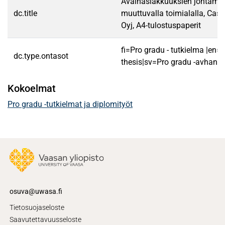
Avainasiakkuuksien johtami
dc.title
muuttuvalla toimialalla, Case
Oyj, A4-tulostuspaperit
fi=Pro gradu - tutkielma |en=
dc.type.ontasot
thesis|sv=Pro gradu -avhandl
Kokoelmat
Pro gradu -tutkielmat ja diplomityöt
osuva@uwasa.fi
Tietosuojaseloste
Saavutettavuusseloste