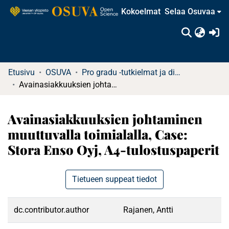
Kokoelmat
Selaa Osuvaa
(c
Etusivu
OSUVA
Pro gradu -tutkielmat ja diplomityöt
Avainasiakkuuksien johtaminen muuttuvalla toimialalla, Case: Stora Enso Oyj, A4-tulostuspaperit
Avainasiakkuuksien johtaminen
muuttuvalla toimialalla, Case:
Stora Enso Oyj, A4-tulostuspaperit
Tietueen suppeat tiedot
dc.contributor.author
Rajanen, Antti