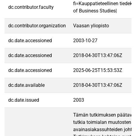
fi=Kauppatieteellinen tiedek
dc.contributor.faculty
of Business Studies|
dc.contributor.organization
Vaasan yliopisto
dc.date.accessioned
2003-10-27
dc.date.accessioned
2018-04-30T13:47:06Z
dc.date.accessioned
2025-06-25T15:53:53Z
dc.date.available
2018-04-30T13:47:06Z
dc.date.issued
2003
Tämän tutkimuksen päätavoi
tutkia toimialan muutosten v
avainasiakassuhteiden johta