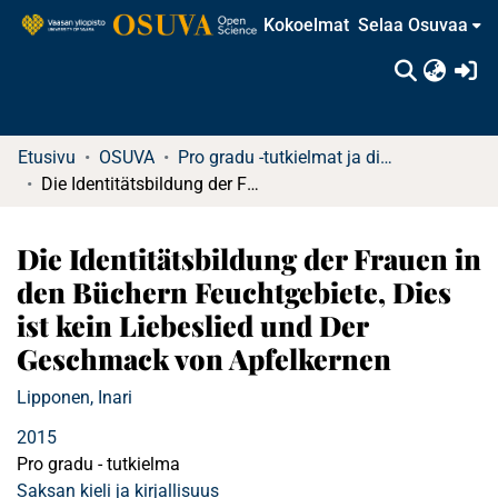
Kokoelmat
Selaa Osuvaa
(c
Etusivu
OSUVA
Pro gradu -tutkielmat ja diplomityöt (rajattu saatavuus)
Die Identitätsbildung der Frauen in den Büchern Feuchtgebiete, Dies ist kein Liebeslied und Der Geschmack von Apfelkernen
Die Identitätsbildung der Frauen in
den Büchern Feuchtgebiete, Dies
ist kein Liebeslied und Der
Geschmack von Apfelkernen
Lipponen, Inari
2015
Pro gradu - tutkielma
Saksan kieli ja kirjallisuus