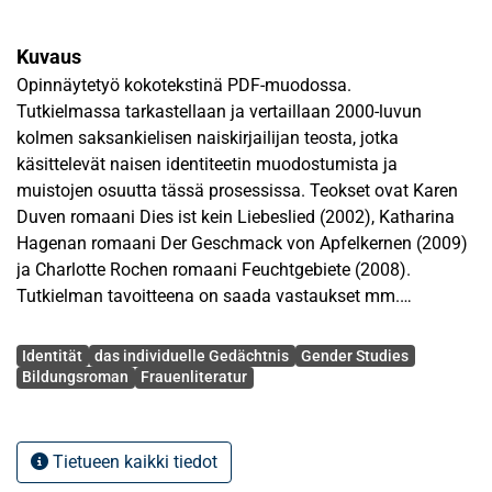
Kuvaus
Opinnäytetyö kokotekstinä PDF-muodossa.
Tutkielmassa tarkastellaan ja vertaillaan 2000-luvun
kolmen saksankielisen naiskirjailijan teosta, jotka
käsittelevät naisen identiteetin muodostumista ja
muistojen osuutta tässä prosessissa. Teokset ovat Karen
Duven romaani Dies ist kein Liebeslied (2002), Katharina
Hagenan romaani Der Geschmack von Apfelkernen (2009)
ja Charlotte Rochen romaani Feuchtgebiete (2008).
Tutkielman tavoitteena on saada vastaukset mm.
seuraaviin kysymyksiin: Miten naisten identiteetit
Avainsanat
muodostuvat teoksissa ja mitkä seikat vaikuttavat
Identität
das individuelle Gedächtnis
Gender Studies
identiteetin muodostumiseen (esim. ympäristö, yksilön
Bildungsroman
Frauenliteratur
muistot, naisen yhteiskunnallinen asema). Täyttävätkö
teokset kehitysromaanin kriteerit. Miten teosten
kerrontatavat eroavat toisistaan ja miten naisen
Tietueen kaikki tiedot
identiteetin muodostumisprosessia kuvataan.