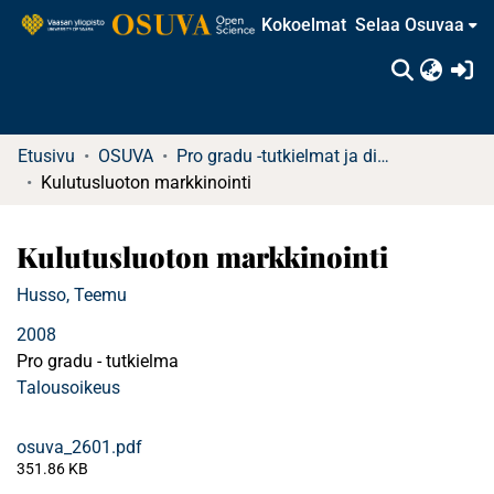
Kokoelmat
Selaa Osuvaa
(c
Etusivu
OSUVA
Pro gradu -tutkielmat ja diplomityöt
Kulutusluoton markkinointi
Kulutusluoton markkinointi
Husso, Teemu
2008
Pro gradu - tutkielma
Talousoikeus
osuva_2601.pdf
351.86 KB