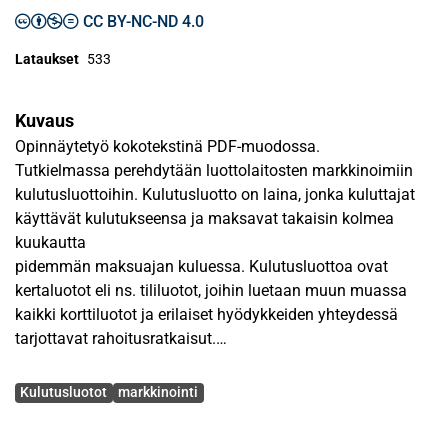
CC BY-NC-ND 4.0
Lataukset
533
Kuvaus
Opinnäytetyö kokotekstinä PDF-muodossa.
Tutkielmassa perehdytään luottolaitosten markkinoimiin
kulutusluottoihin. Kulutusluotto on laina, jonka kuluttajat
käyttävät kulutukseensa ja maksavat takaisin kolmea
kuukautta
pidemmän maksuajan kuluessa. Kulutusluottoa ovat
kertaluotot eli ns. tililuotot, joihin luetaan muun muassa
kaikki korttiluotot ja erilaiset hyödykkeiden yhteydessä
tarjottavat rahoitusratkaisut.
Avainsanat
Tärkeimmät kulutusluottoja koskevat
Kulutusluotot
markkinointi
markkinointisäännökset ovat kuluttajansuojalain 2 luvun
markkinoinnin yleislausekkeissa, kuluttajansuojalain 7