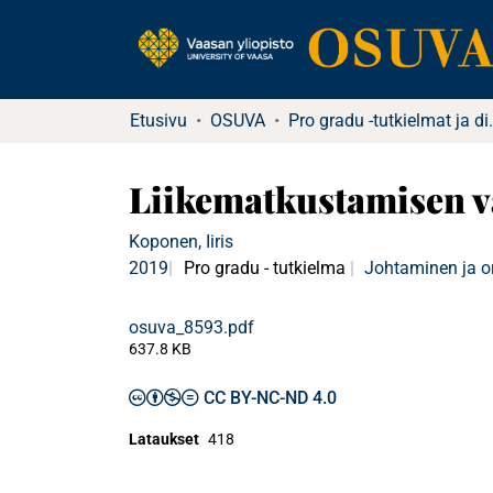
Etusivu
OSUVA
Pro gradu -tu
Liikematkustamisen va
Koponen, Iiris
2019
Pro gradu - tutkielma
Johtaminen ja o
osuva_8593.pdf
637.8 KB
CC BY-NC-ND 4.0
Lataukset
418