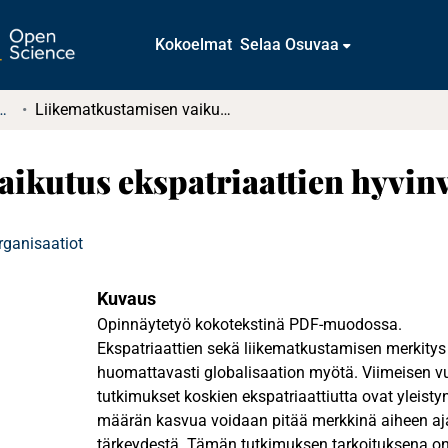
Kokoelmat
Selaa Osuvaa
tkielmat ja diplomityöt
Liikematkustamisen vaikutus ekspatriaattien hyvinvointiin
ikutus ekspatriaattien hyvinv
rganisaatiot
Kuvaus
Opinnäytetyö kokotekstinä PDF-muodossa.
Ekspatriaattien sekä liikematkustamisen merkitys 
huomattavasti globalisaation myötä. Viimeisen
tutkimukset koskien ekspatriaattiutta ovat yleisty
määrän kasvua voidaan pitää merkkinä aiheen aj
tärkeydestä. Tämän tutkimuksen tarkoituksena on 