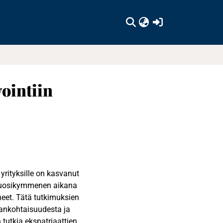
(current)
ointiin
yrityksille on kasvanut
 vuosikymmenen aikana
neet. Tätä tutkimuksien
ankohtaisuudesta ja
tutkia ekspatriaattien