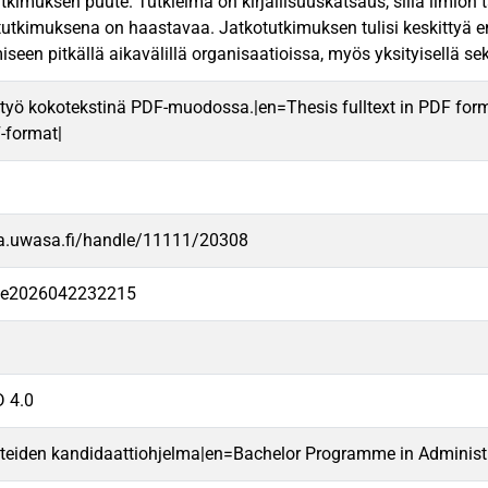
tkimuksen puute. Tutkielma on kirjallisuuskatsaus, sillä ilmiön t
tutkimuksena on haastavaa. Jatkotutkimuksen tulisi keskittyä en
iseen pitkällä aikavälillä organisaatioissa, myös yksityisellä sekt
työ kokotekstinä PDF-muodossa.|en=Thesis fulltext in PDF for
F-format|
va.uwasa.fi/handle/11111/20308
-fe2026042232215
 4.0
ieteiden kandidaattiohjelma|en=Bachelor Programme in Administr