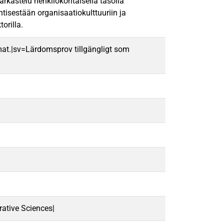
arkastelu henkilökohtaisella tasolla
tisestään organisaatiokulttuuriin ja
orilla.
mat.|sv=Lärdomsprov tillgängligt som
ative Sciences|