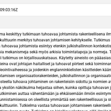
09:03:16Z
ma keskittyy tutkimaan tuhoavaa johtamista rakenteellisena i
kulttuurin merkitys tuhoavan johtamisen kehitykselle. Tutkimus 
 tuhoavaa johtamista esiintyy etenkin julkishallinnon konteksti
sia mekanismeja sekä myös arkisia toimintatapoja ja normeja. 
li tutkimus on kirjallisuuskatsaus. Käytetty aineisto on pääasia
eina ovat johtajan haitalliset ja tuhoavat piirteet sekä toimin
deointivaiheessa ja joidenkin englanninkielisten käsitteiden kää
tamisen organisaatiorakenteiden, julkishallinnon ja organisaat
usteella tuhoava johtaminen on rakenteisiin sidottu ja normien 
 yksilön näkökulma heijastaa siihen, kuinka opittuja tuhoavan
utkiminen auttaa vähentämään ja ehkäisemään ilmiön esiintym
unnistamisessa on oleellista ymmärtää sen rakenteellisuus ja 
kulttuuriin. Tutkielma vastaa tuhoavaan johtamiseen rakenteelli