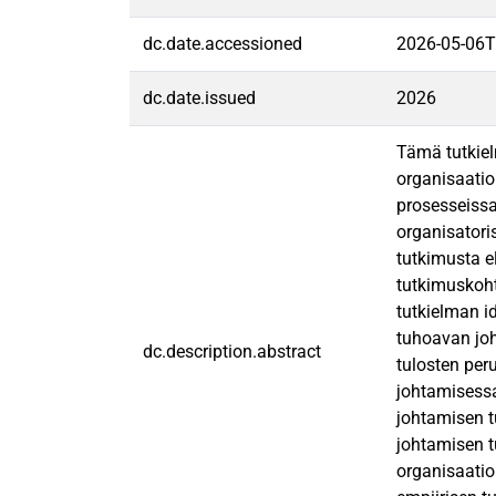
dc.date.accessioned
2026-05-06T
dc.date.issued
2026
Tämä tutkiel
organisaatio
prosesseissa
organisatori
tutkimusta e
tutkimuskoht
tutkielman i
tuhoavan joh
dc.description.abstract
tulosten per
johtamisessa
johtamisen t
johtamisen t
organisaatio