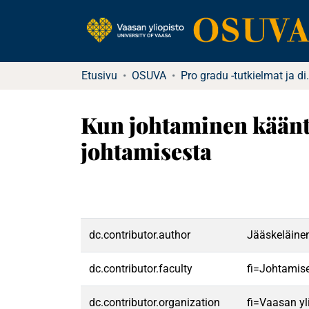
Etusivu
OSUVA
Pro gradu -tu
Kun johtaminen käänty
johtamisesta
dc.contributor.author
Jääskeläinen,
dc.contributor.faculty
fi=Johtamis
dc.contributor.organization
fi=Vaasan yl