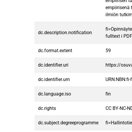
empiirisen tu
empiirisenä 
ilmiön tutkim
fi=Opinnäyte
dc.description.notification
fulltext i PD
dc.format.extent
59
dc.identifier.uri
https://osu
dc.identifier.urn
URN:NBN:fi
dc.language.iso
fin
dc.rights
CC BY-NC-ND
dc.subject.degreeprogramme
fi=Hallintot