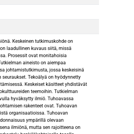
lmiönä. Keskeinen tutkimuskohde on
on laadullinen kuvaus siitä, missä
ssa. Prosessit ovat monitahoisia
Tutkielman aineisto on aiempaa
ssa johtamistutkimusta, jossa keskeisinä
nan seuraukset. Tekoälyä on hyödynnetty
ntämisessä. Keskeiset käsitteet yhdistävät
iokulttuureiden teemoihin. Tutkielman
avulla hyväksytty ilmiö. Tuhoavassa
 johtamisen rakenteet ovat. Tuhoavan
istä organisaatioissa. Tuhoavan
sidonnaisuus ympärillä olevaan
sena ilmiönä, mutta sen rajoitteena on