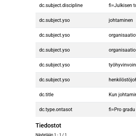
dc.subject.discipline
fi=Julkisen
dc.subject.yso
johtaminen
dc.subject.yso
organisaatio
dc.subject.yso
organisaatio
dc.subject.yso
työhyvinvoin
dc.subject.yso
henkilöstöj
dc.title
Kun johtamin
dc.type.ontasot
fi=Pro gradu
Tiedostot
Näytetään
1 - 1 / 1