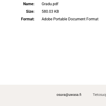
Name:
Gradu.pdf
Size:
580.03 KB
Format:
Adobe Portable Document Format
osuva@uwasa.fi
Tietosuo