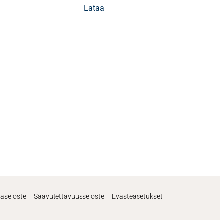
Lataa
jaseloste
Saavutettavuusseloste
Evästeasetukset