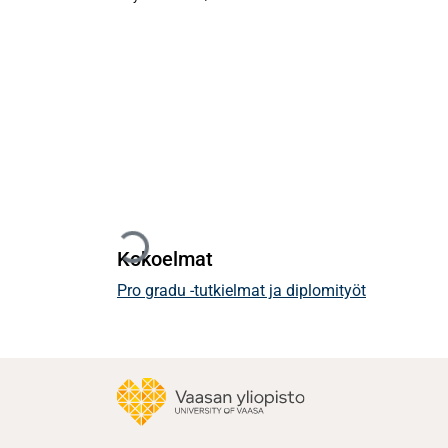
Ladataan...
Kokoelmat
Pro gradu -tutkielmat ja diplomityöt