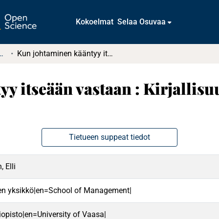
Kokoelmat
Selaa Osuvaa
tkielmat ja diplomityöt
Kun johtaminen kääntyy itseään vastaan : Kirjallisuuskatsaus tuhoavasta johtamisesta
y itseään vastaan : Kirjallis
Tietueen suppeat tiedot
 Elli
en yksikkö|en=School of Management|
iopisto|en=University of Vaasa|