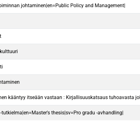
 toiminnan johtaminen|en=Public Policy and Management|
t
kulttuuri
ti
ohtaminen
en kääntyy itseään vastaan : Kirjallisuuskatsaus tuhoavasta j
 -tutkielma|en=Master's thesis|sv=Pro gradu -avhandling|