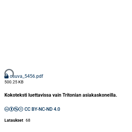
ataan...
osuva_5456.pdf
500.25 KB
Kokoteksti luettavissa vain Tritonian asiakaskoneilla.
CC BY-NC-ND 4.0
Lataukset
68