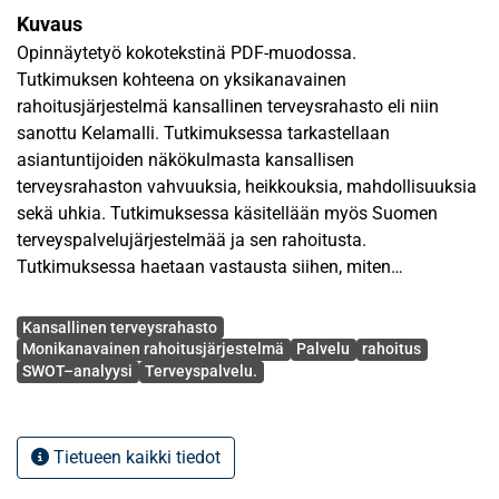
Kuvaus
Opinnäytetyö kokotekstinä PDF-muodossa.
Tutkimuksen kohteena on yksikanavainen
rahoitusjärjestelmä kansallinen terveysrahasto eli niin
sanottu Kelamalli. Tutkimuksessa tarkastellaan
asiantuntijoiden näkökulmasta kansallisen
terveysrahaston vahvuuksia, heikkouksia, mahdollisuuksia
sekä uhkia. Tutkimuksessa käsitellään myös Suomen
terveyspalvelujärjestelmää ja sen rahoitusta.
Tutkimuksessa haetaan vastausta siihen, miten
yksikanavainen rahoitusjärjestelmä muuttaisi
Avainsanat
terveyspalvelujärjestelmää ja sen rahoitusta.
Kansallinen terveysrahasto
Monikanavainen rahoitusjärjestelmä
Palvelu
rahoitus
SWOT–analyysi
Terveyspalvelu.
Tutkimusta varten haastateltiin kahdeksaa asiantuntijaa
sähköpostikyselyllä ja yhtä asiantuntijaa henkilö-
kohtaisesti. Haastateltavat olivat Kansaneläkelaitoksen
johtaja sekä terveysturvan tutkimuksen johtaja,
Tietueen kaikki tiedot
Linnavuoren sairaalan johtaja, Itä-Suomen yliopiston