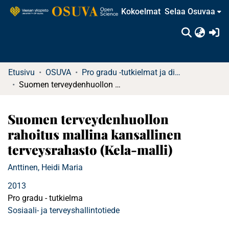
Kokoelmat
Selaa Osuvaa
(c
Etusivu
OSUVA
Pro gradu -tutkielmat ja diplomityöt (rajattu saatavuus)
Suomen terveydenhuollon rahoitus mallina kansallinen terveysrahasto (Kela-malli)
Suomen terveydenhuollon
rahoitus mallina kansallinen
terveysrahasto (Kela-malli)
Anttinen, Heidi Maria
2013
Pro gradu - tutkielma
Sosiaali- ja terveyshallintotiede