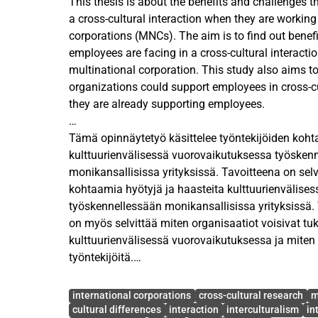
This thesis is about the benefits and challenges t
a cross-cultural interaction when they are working
corporations (MNCs). The aim is to find out benef
employees are facing in a cross-cultural interacti
multinational corporation. This study also aims t
organizations could support employees in cross-c
they are already supporting employees.
The research was made as a qualitative study, an
Tämä opinnäytetyö käsittelee työntekijöiden koht
through a structured online questionnaire. The sa
kulttuurienvälisessä vuorovaikutuksessa työsken
people with different background. Respondents we
monikansallisissa yrityksissä. Tavoitteena on selv
countries, different cultures and different age. Co
kohtaamia hyötyjä ja haasteita kulttuurienvälise
sample was that all participants were working in
työskennellessään monikansallisissa yrityksissä.
on myös selvittää miten organisaatiot voisivat tuk
As a theoretical framework Hofstede’s Cultural D
kulttuurienvälisessä vuorovaikutuksessa ja miten y
Toomey’s Face Negotiation Theory were used. The
työntekijöitä.
a foundation for the empirical part of the study.
Avainsanat
Tutkimus toteutettiin laadullisena tutkimuksena ja 
international corporations
cross-cultural research
m
All in all, employees felt that they gain multiple b
strukturoidun verkkokyselyn avulla. Otos koostui
cultural differences
interaction
interculturalism
in