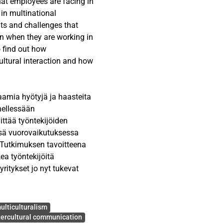
hat employees are facing in
 in multinational
its and challenges that
on when they are working in
o find out how
ultural interaction and how
d data was collected
aamia hyötyjä ja haasteita
mple was totally twelve
nellessään
re from different
ittää työntekijöiden
nnecting factor of the
ssä vuorovaikutuksessa
 MNCs.
 Tutkimuksen tavoitteena
ea työntekijöitä
imensions Theory and Ting-
ritykset jo nyt tukevat
se theories were providing
tiedot kerättiin
ulticulturalism
enefits through cross-
 yhteensä kahdestatoista
tercultural communication