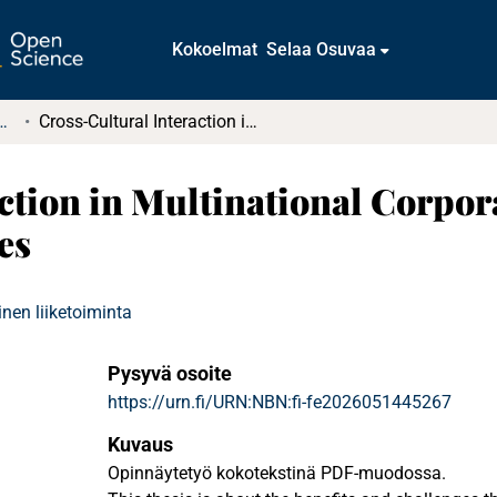
Kokoelmat
Selaa Osuvaa
tkielmat ja diplomityöt
Cross-Cultural Interaction in Multinational Corporations (MNCs) : Benefits and Challenges
ction in Multinational Corpor
es
nen liiketoiminta
Pysyvä osoite
https://urn.fi/URN:NBN:fi-fe2026051445267
Kuvaus
Opinnäytetyö kokotekstinä PDF-muodossa.