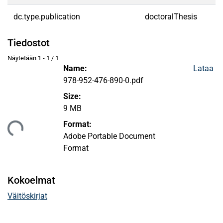
dc.type.publication
doctoralThesis
Tiedostot
Näytetään
1 - 1 / 1
Name:
Lataa
978-952-476-890-0.pdf
Size:
Ladataan...
9 MB
Format:
Adobe Portable Document
Format
Kokoelmat
Väitöskirjat