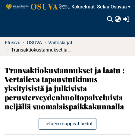
Kokoelmat
Selaa Osuvaa
(c
Etusivu
OSUVA
Väitöskirjat
Transaktiokustannukset ja laatu : Vertaileva tapaustutkimus yksityisistä ja julkisista perusterveydenhuoltopalveluista neljällä suomalaispaikkakunnalla
Transaktiokustannukset ja laatu :
Vertaileva tapaustutkimus
yksityisistä ja julkisista
perusterveydenhuoltopalveluista
neljällä suomalaispaikkakunnalla
Tietueen suppeat tiedot