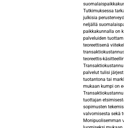
suomalaispaikkakunna
Tutkimuksessa tarkaste
julkisia perusterveyde
neljällä suomalaispai
paikkakunnalla on käy
palveluiden tuottamis
teoreettisenä viitekeh
transaktiokustannuste
teoreettis-käsitteelline
Transaktiokustannust
palvelut tulisi järjes
tuotantona tai markki
mukaan kumpi on edu
Transaktiokustannuksi
tuottajan etsimisestä, 
sopimusten tekemisest
valvomisesta sekä tul
Monipuolisemman ver
luomiseksi mukaan ot