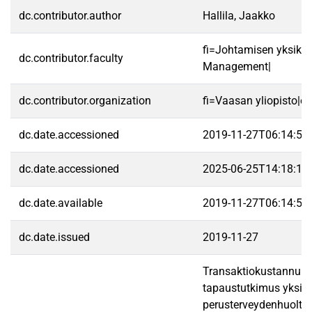
dc.contributor.author
Hallila, Jaakko
fi=Johtamisen yksikk
dc.contributor.faculty
Management|
dc.contributor.organization
fi=Vaasan yliopisto|e
dc.date.accessioned
2019-11-27T06:14:57
dc.date.accessioned
2025-06-25T14:18:16
dc.date.available
2019-11-27T06:14:57
dc.date.issued
2019-11-27
Transaktiokustannukset
tapaustutkimus yksityis
perusterveydenhuoltopa