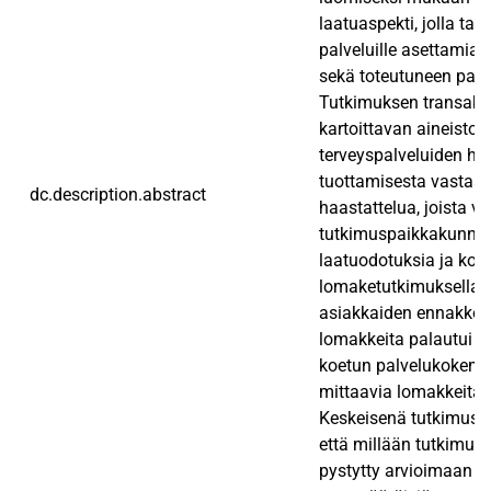
laatuaspekti, jolla tar
palveluille asettamia
sekä toteutuneen palv
Tutkimuksen transakt
kartoittavan aineisto
terveyspalveluiden ha
tuottamisesta vastaa
dc.description.abstract
haastattelua, joista vi
tutkimuspaikkakunnal
laatuodotuksia ja koke
lomaketutkimuksella.
asiakkaiden ennakko-
lomakkeita palautui 17
koetun palvelukokemu
mittaavia lomakkeita 
Keskeisenä tutkimustu
että millään tutkimus
pystytty arvioimaan re