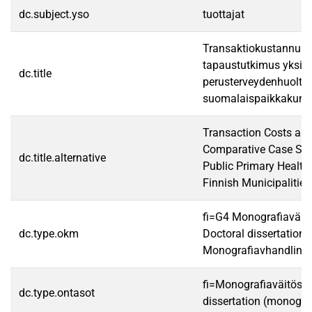
dc.subject.yso
tuottajat
Transaktiokustannukset
tapaustutkimus yksityis
dc.title
perusterveydenhuoltopa
suomalaispaikkakunn
Transaction Costs and 
Comparative Case Stu
dc.title.alternative
Public Primary Health 
Finnish Municipalities
fi=G4 Monografiaväit
dc.type.okm
Doctoral dissertatio
Monografiavhandling|
fi=Monografiaväitöski
dc.type.ontasot
dissertation (monogra