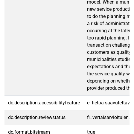
model. When a municip
new service production 
to do the planning meti
a risk of administrati
occurring at the later 
too rapid planning. In 
transaction challenges
customers as quality p
municipalities studied,
expectations and the 
the service quality we
depending on whether 
provider produced the 
dc.description.accessibilityfeature
ei tietoa saavutettav
dc.description.reviewstatus
fi=vertaisarvioitu|en=
dc.format.bitstream
true