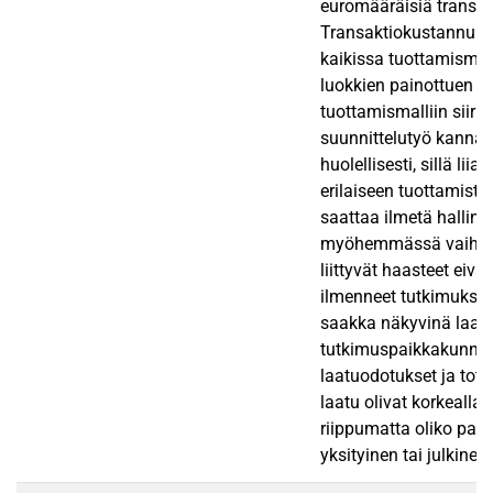
euromääräisiä transak
Transaktiokustannuksi
kaikissa tuottamismall
luokkien painottuen er
tuottamismalliin siirr
suunnittelutyö kannat
huolellisesti, sillä liia
erilaiseen tuottamista
saattaa ilmetä hallinno
myöhemmässä vaihees
liittyvät haasteet eivä
ilmenneet tutkimukses
saakka näkyvinä laatu
tutkimuspaikkakunnill
laatuodotukset ja tot
laatu olivat korkealla t
riippumatta oliko pal
yksityinen tai julkinen