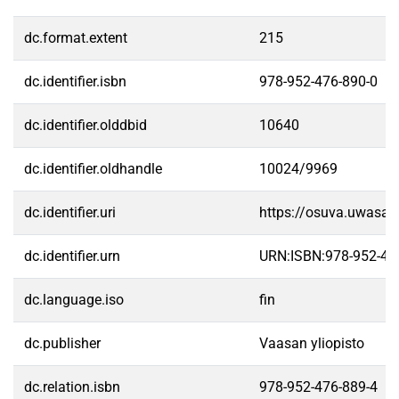
dc.format.extent
215
dc.identifier.isbn
978-952-476-890-0
dc.identifier.olddbid
10640
dc.identifier.oldhandle
10024/9969
dc.identifier.uri
https://osuva.uwasa.
dc.identifier.urn
URN:ISBN:978-952-47
dc.language.iso
fin
dc.publisher
Vaasan yliopisto
dc.relation.isbn
978-952-476-889-4