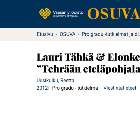
Etusivu
OSUVA
Pro gradu -tutkielma
Lauri Tähkä & Elonker
”Tehrään eteläpohjalai
Uusikulku, Reetta
2012
Pro gradu - tutkielma
Viestintätieteet