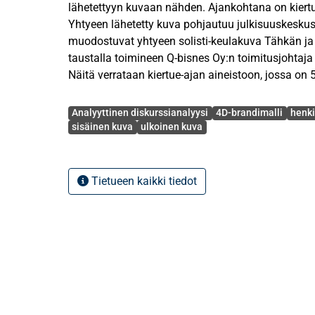
lähetettyyn kuvaan nähden. Ajankohtana on kiert
Yhtyeen lähetetty kuva pohjautuu julkisuuskeskust
muodostuvat yhtyeen solisti-keulakuva Tähkän ja y
taustalla toimineen Q-bisnes Oy:n toimitusjohtaja 
Näitä verrataan kiertue-ajan aineistoon, jossa on 
Avainsanat
Tutkimusmenetelminä työssä käytetään aineistove
Analyyttinen diskurssianalyysi
4D-brandimalli
henki
diskurssianalyysiä ja 4D-brandimallia. Diskurssia
sisäinen kuva
ulkoinen kuva
etsitään puhetapojen esiintymisiä aineistossa. 
yksityiskohtaisemmalle tasolle, jotta saadaan vast
seikoista yhtyeen lehtihaastatteluissa esiintyvä h
Tietueen kaikki tiedot
4D-brandimallilla tutkitaan esiinnousseiden diskur
ulottuvuuden kautta yhtyeen brandikuvassa. Työn 
koostuu mediavälitteisen kuvien prosessista, kuu
ja osa-alueista, henkilöityneestä mediajulkisuudes
sekä yksityiselämän suojan lakien kohdista (RL 24
Julkisuuskeskustelujen diskursseja löytyi kymmene
Tutkimuksen mukaan yhtye on saanut joitain lähe