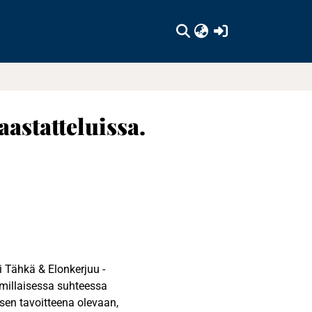
(current)
astatteluissa.
 Tähkä & Elonkerjuu -
 millaisessa suhteessa
sen tavoitteena olevaan,