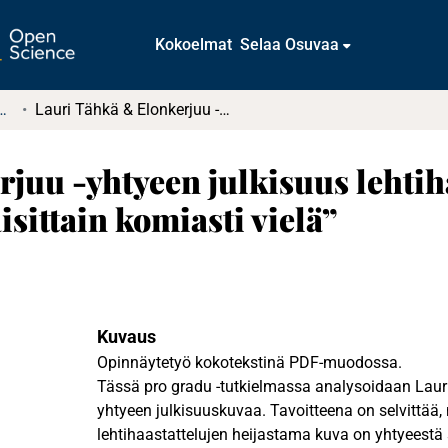
Kokoelmat
Selaa Osuvaa
t ja diplomityöt (rajattu saatavuus)
Lauri Tähkä & Elonkerjuu -yhtyeen julkisuus lehtihaastatteluissa. ”Tehrään eteläpohjalaisittain komiasti vielä”
juu -yhtyeen julkisuus lehtiha
sittain komiasti vielä”
Kuvaus
Opinnäytetyö kokotekstinä PDF-muodossa.
Tässä pro gradu -tutkielmassa analysoidaan Lauri
yhtyeen julkisuuskuvaa. Tavoitteena on selvittää,
lehtihaastattelujen heijastama kuva on yhtyeestä 