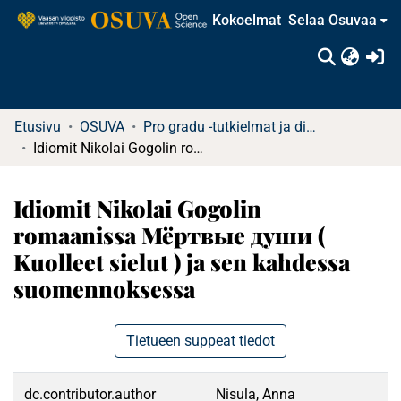
Kokoelmat
Selaa Osuvaa
(c
Etusivu
OSUVA
Pro gradu -tutkielmat ja diplomityöt (rajattu saatavuus)
Idiomit Nikolai Gogolin romaanissa Мёртвые души ( Kuolleet sielut ) ja sen kahdessa suomennoksessa
Idiomit Nikolai Gogolin
romaanissa Мёртвые души (
Kuolleet sielut ) ja sen kahdessa
suomennoksessa
Tietueen suppeat tiedot
dc.contributor.author
Nisula, Anna