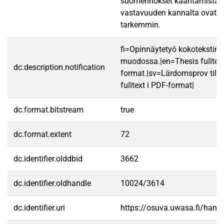
suomennokset kääntämistapo
vastavuuden kannalta ovat o
tarkemmin.
fi=Opinnäytetyö kokotekstin
muodossa.|en=Thesis fulltex
dc.description.notification
format.|sv=Lärdomsprov till
fulltext i PDF-format|
dc.format.bitstream
true
dc.format.extent
72
dc.identifier.olddbid
3662
dc.identifier.oldhandle
10024/3614
dc.identifier.uri
https://osuva.uwasa.fi/han