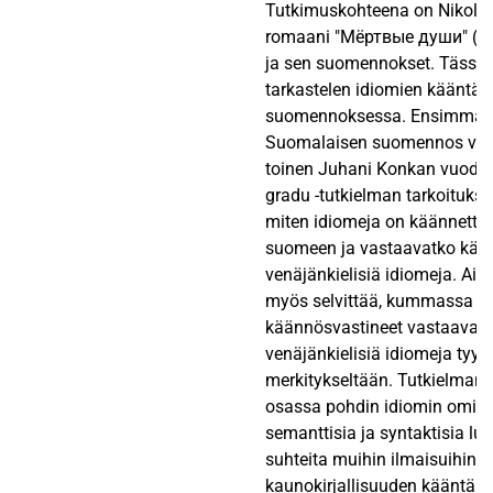
Tutkimuskohteena on Nikolai
romaani "Мёртвые души" ("Kuo
ja sen suomennokset. Tässä
tarkastelen idiomien kääntä
suomennoksessa. Ensimmäin
Suomalaisen suomennos vuod
toinen Juhani Konkan vuodel
gradu -tutkielman tarkoitukse
miten idiomeja on käännetty
suomeen ja vastaavatko kää
venäjänkielisiä idiomeja. A
myös selvittää, kummassa 
käännösvastineet vastaavat 
venäjänkielisiä idiomeja tyyli
merkitykseltään. Tutkielman 
osassa pohdin idiomin omina
semanttisia ja syntaktisia luok
suhteita muihin ilmaisuihin.
kaunokirjallisuuden kääntämi