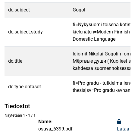
dc.subject
Gogol
fi=Nykysuomi toisena kotima
dc.subject.study
kielenä|en=Modern Finnish a
Domestic Language|
Idiomit Nikolai Gogolin roma
dc.title
Мёртвые души ( Kuolleet siel
kahdessa suomennoksessa
fi=Pro gradu - tutkielma |en=
dc.type.ontasot
thesis|sv=Pro gradu -avhandl
Tiedostot
Näytetään
1 - 1 / 1
Name:
osuva_6399.pdf
Lataa