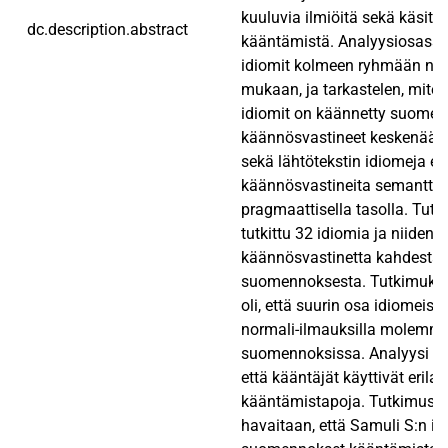
kuuluvia ilmiöitä sekä käsitt
dc.description.abstract
kääntämistä. Analyysiosassa 
idiomit kolmeen ryhmään nii
mukaan, ja tarkastelen, miten
idiomit on käännetty suomeksi
käännösvastineet keskenään.
sekä lähtötekstin idiomeja et
käännösvastineita semanttis
pragmaattisella tasolla. Tut
tutkittu 32 idiomia ja niiden 
käännösvastinetta kahdesta
suomennoksesta. Tutkimukse
oli, että suurin osa idiomeist
normali-ilmauksilla molemm
suomennoksissa. Analyysi oso
että kääntäjät käyttivät erilai
kääntämistapoja. Tutkimust
havaitaan, että Samuli S:n i