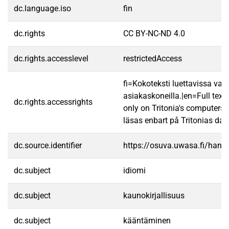
dc.language.iso
fin
dc.rights
CC BY-NC-ND 4.0
dc.rights.accesslevel
restrictedAccess
fi=Kokoteksti luettavissa vain
asiakaskoneilla.|en=Full text
dc.rights.accessrights
only on Tritonia's computers.
läsas enbart på Tritonias dato
dc.source.identifier
https://osuva.uwasa.fi/han
dc.subject
idiomi
dc.subject
kaunokirjallisuus
dc.subject
kääntäminen