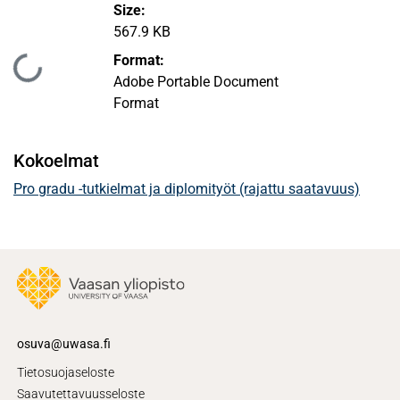
Size:
567.9 KB
Format:
Ladataan...
Adobe Portable Document
Format
Kokoelmat
Pro gradu -tutkielmat ja diplomityöt (rajattu saatavuus)
osuva@uwasa.fi
Tietosuojaseloste
Saavutettavuusseloste