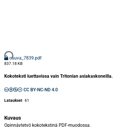
taan...
osuva_7839.pdf
837.18 KB
Kokoteksti luettavissa vain Tritonian asiakaskoneilla.
CC BY-NC-ND 4.0
Lataukset
61
Kuvaus
Opinnäytetyö kokotekstinä PDF-muodossa.