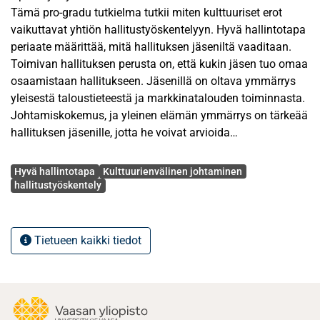
Tämä pro-gradu tutkielma tutkii miten kulttuuriset erot
vaikuttavat yhtiön hallitustyöskentelyyn. Hyvä hallintotapa
periaate määrittää, mitä hallituksen jäseniltä vaaditaan.
Toimivan hallituksen perusta on, että kukin jäsen tuo omaa
osaamistaan hallitukseen. Jäsenillä on oltava ymmärrys
yleisestä taloustieteestä ja markkinatalouden toiminnasta.
Johtamiskokemus, ja yleinen elämän ymmärrys on tärkeää
hallituksen jäsenille, jotta he voivat arvioida
toimitusjohtajan tulosta ja ryhtyä tarvittaviin toimiin
Avainsanat
tarpeen mukaan. On esitetty, että Suomesta ei pian löydy
Hyvä hallintotapa
Kulttuurienvälinen johtaminen
tarpeeksi kriteeriä täyttäviä hallituksen jäseniä. Ehdotus on,
hallitustyöskentely
että koska Suomi on muutenkin vientivoittoinen maa niin
hallituksiin olisi suotavaa ottaa ulkomaalaisia jäseniä.
Tietueen kaikki tiedot
Suomessa on myös kokemuksia hallituksen
kansainvälisistä jäsenistä. Alan kirjallisuus nostaa kaksi
ongelmaa esiin: kieli ja logistiikka. Nämä ongelmat ovat