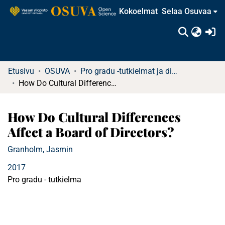
Kokoelmat
Selaa Osuvaa
(c
Etusivu
OSUVA
Pro gradu -tutkielmat ja diplomityöt (rajattu saatavuus)
How Do Cultural Differences Affect a Board of Directors?
How Do Cultural Differences
Affect a Board of Directors?
Granholm, Jasmin
2017
Pro gradu - tutkielma