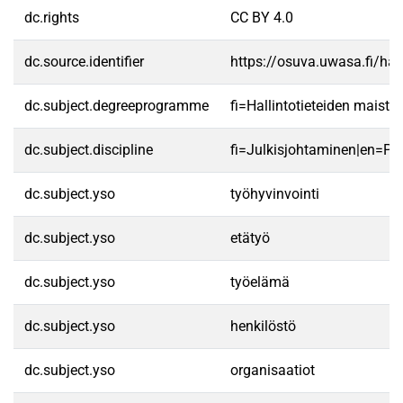
dc.rights
CC BY 4.0
dc.source.identifier
https://osuva.uwasa.fi/h
dc.subject.degreeprogramme
fi=Hallintotieteiden maist
dc.subject.discipline
fi=Julkisjohtaminen|en=P
dc.subject.yso
työhyvinvointi
dc.subject.yso
etätyö
dc.subject.yso
työelämä
dc.subject.yso
henkilöstö
dc.subject.yso
organisaatiot