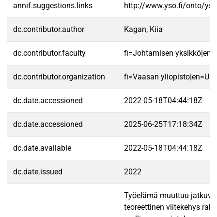
annif.suggestions.links
http://www.yso.fi/onto/ys
dc.contributor.author
Kagan, Kiia
dc.contributor.faculty
fi=Johtamisen yksikkö|en
dc.contributor.organization
fi=Vaasan yliopisto|en=Uni
dc.date.accessioned
2022-05-18T04:44:18Z
dc.date.accessioned
2025-06-25T17:18:34Z
dc.date.available
2022-05-18T04:44:18Z
dc.date.issued
2022
Työelämä muuttuu jatkuvast
teoreettinen viitekehys rak