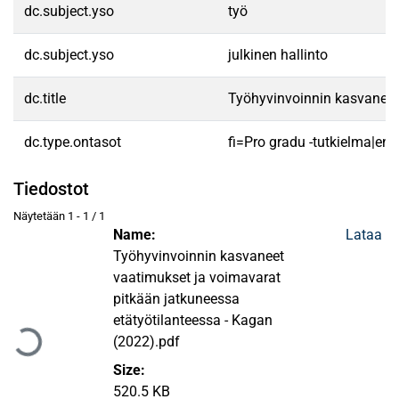
dc.subject.yso
työ
dc.subject.yso
julkinen hallinto
dc.title
Työhyvinvoinnin kasvaneet 
dc.type.ontasot
fi=Pro gradu -tutkielma|en
Tiedostot
Näytetään
1 - 1 / 1
Name:
Lataa
Työhyvinvoinnin kasvaneet
vaatimukset ja voimavarat
Ladataan...
pitkään jatkuneessa
etätyötilanteessa - Kagan
(2022).pdf
Size:
520.5 KB