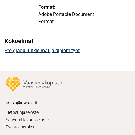
Format:
Adobe Portable Document
Format
Kokoelmat
Pro gradu -tutkielmat ja diplomityöt
osuva@uwasa.fi
Tietosuojaseloste
Saavutettavuusseloste
Evästeasetukset