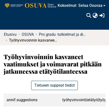
Kokoelmat
Selaa Osuvaa
(c
Etusivu
OSUVA
Pro gradu -tutkielmat ja diplomityöt
Työhyvinvoinnin kasvaneet vaatimukset ja voimavarat pitkään jatkuneessa etätyötilanteessa
Työhyvinvoinnin kasvaneet
vaatimukset ja voimavarat pitkään
jatkuneessa etätyötilanteessa
Tietueen suppeat tiedot
annif.suggestions
työhyvinvointi|etätyö|työyh