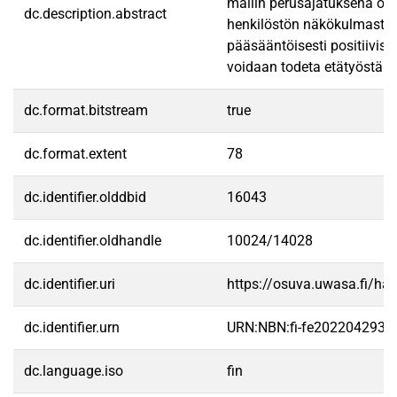
mallin perusajatuksena on 
dc.description.abstract
henkilöstön näkökulmasta. T
pääsääntöisesti positiivise
voidaan todeta etätyöstä o
dc.format.bitstream
true
dc.format.extent
78
dc.identifier.olddbid
16043
dc.identifier.oldhandle
10024/14028
dc.identifier.uri
https://osuva.uwasa.fi/h
dc.identifier.urn
URN:NBN:fi-fe2022042931
dc.language.iso
fin