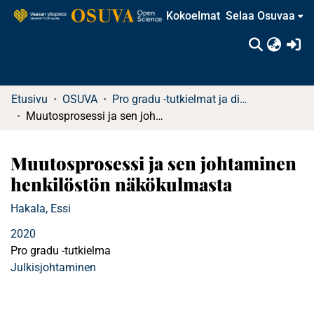
Kokoelmat
Selaa Osuvaa
(c
Etusivu
OSUVA
Pro gradu -tutkielmat ja diplomityöt (rajattu saatavuus)
Muutosprosessi ja sen johtaminen henkilöstön näkökulmasta
Muutosprosessi ja sen johtaminen
henkilöstön näkökulmasta
Hakala, Essi
2020
Pro gradu -tutkielma
Julkisjohtaminen