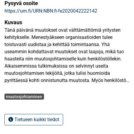
Pysyvä osoite
https://urn.fi/URN:NBN:fi-fe2020042222142
Kuvaus
Tänä päivänä muutokset ovat välttämättömiä yritysten
kehitykselle. Menestyäkseen organisaatioiden tulee
toistuvasti uudistaa ja kehittää toimintaansa. Yhä
useammin kohdattavat muutokset ovat laajoja, mikä tuo
haasteita niin muutosjohtamiselle kuin henkilöstöllekin.
Aikaisemmissa tutkimuksissa on selvinnyt useita
muutosjohtamisen tekijöitä, jotka tulisi huomioida
pyrittäessä kohti onnistunutta muutosta. Myös henkilöstön
kokemuksiin muutoksesta on todettu vaikuttavan niin
Avainsanat
muutosprosessin toimenpiteet kuin henkilöiden yksilölliset
muutosjohtaminen
ominaisuudet. Tämän tutkimuksen tavoitteena on selvittää,
miten muutosjohtamisen keinoilla voidaan lisätä
henkilöstön positiivista suhtautumista muutokseen.
Tietueen kaikki tiedot
Tutkimuksen tuloksien avulla saadaan selville niin
henkilöstön suhtautumisen kehittyminen muutosprosessin