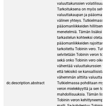
valuuttakurssien volatilisuut
Tarkoituksena on myös selvit
valuuttakaupan ja pääomanli
välinen yhteys. Tutkielmassa
pääomanliikkeiden hillitsemis
menetelmiä. Tämän lisäksi 
tarkastelun kohteeksi otetaa
pääomanliikkeiden rajoittam
tarkoitettu Tobinin vero. Tut
selvitetään Tobinin veron toi
sekä onko Tobinin vero oikea
vähentää valuuttakurssien vola
että tekisikö se kansallisista 
vähemmän alttiita valuuttakur
dc.description.abstract
Tutkielmassa pohditaan myö
veron mielekkyyttä ja sen to
mahdollisuuksia. Tämän lisäk
Tobinin veron kehittyneempi 
malli. Se kohdentuu Tobinin 