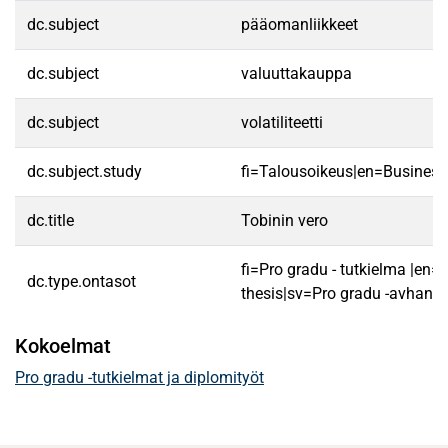
dc.subject
pääomanliikkeet
dc.subject
valuuttakauppa
dc.subject
volatiliteetti
dc.subject.study
fi=Talousoikeus|en=Business
dc.title
Tobinin vero
fi=Pro gradu - tutkielma |en=
dc.type.ontasot
thesis|sv=Pro gradu -avhandl
Kokoelmat
Pro gradu -tutkielmat ja diplomityöt