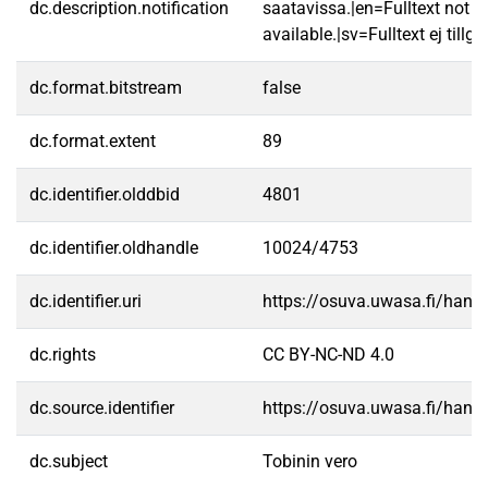
dc.description.notification
saatavissa.|en=Fulltext not
available.|sv=Fulltext ej tillgä
dc.format.bitstream
false
dc.format.extent
89
dc.identifier.olddbid
4801
dc.identifier.oldhandle
10024/4753
dc.identifier.uri
https://osuva.uwasa.fi/han
dc.rights
CC BY-NC-ND 4.0
dc.source.identifier
https://osuva.uwasa.fi/han
dc.subject
Tobinin vero