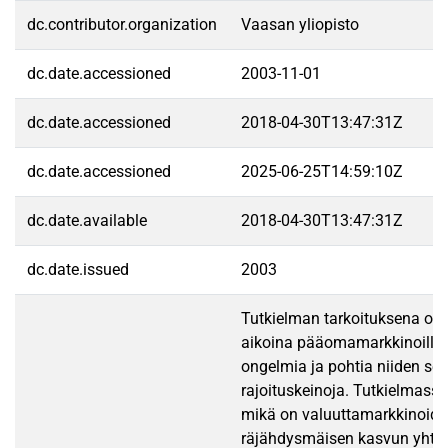
dc.contributor.organization
Vaasan yliopisto
dc.date.accessioned
2003-11-01
dc.date.accessioned
2018-04-30T13:47:31Z
dc.date.accessioned
2025-06-25T14:59:10Z
dc.date.available
2018-04-30T13:47:31Z
dc.date.issued
2003
Tutkielman tarkoituksena on 
aikoina pääomamarkkinoilla v
ongelmia ja pohtia niiden seu
rajoituskeinoja. Tutkielmassa
mikä on valuuttamarkkinoid
räjähdysmäisen kasvun yhte