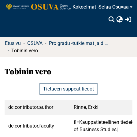
Kokoelmat
Selaa Osuvaa
(c
Etusivu
OSUVA
Pro gradu -tutkielmat ja diplomityöt
Tobinin vero
Tobinin vero
Tietueen suppeat tiedot
dc.contributor.author
Rinne, Erkki
fi=Kauppatieteellinen tiedek
dc.contributor.faculty
of Business Studies|