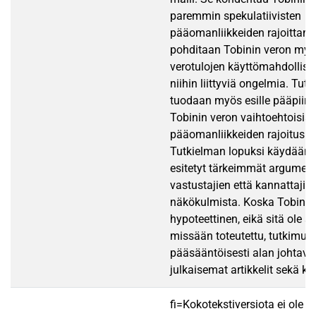
paremmin spekulatiivisten
pääomanliikkeiden rajoittami
pohditaan Tobinin veron myöt
verotulojen käyttömahdollisu
niihin liittyviä ongelmia. Tut
tuodaan myös esille pääpiirte
Tobinin veron vaihtoehtoisia
pääomanliikkeiden rajoituske
Tutkielman lopuksi käydään l
esitetyt tärkeimmät argument
vastustajien että kannattajie
näkökulmista. Koska Tobinin
hypoteettinen, eikä sitä ole s
missään toteutettu, tutkimus
pääsääntöisesti alan johtavie
julkaisemat artikkelit sekä 
fi=Kokotekstiversiota ei ole