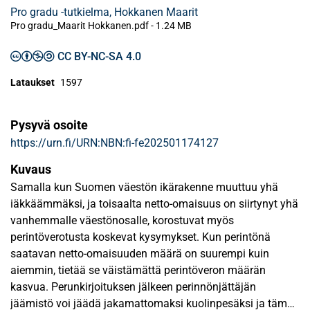
Pro gradu -tutkielma, Hokkanen Maarit
Pro gradu_Maarit Hokkanen.pdf -
1.24 MB
CC BY-NC-SA 4.0
Lataukset
1597
Pysyvä osoite
https://urn.fi/URN:NBN:fi-fe202501174127
Kuvaus
Samalla kun Suomen väestön ikärakenne muuttuu yhä
iäkkäämmäksi, ja toisaalta netto-omaisuus on siirtynyt yhä
vanhemmalle väestönosalle, korostuvat myös
perintöverotusta koskevat kysymykset. Kun perintönä
saatavan netto-omaisuuden määrä on suurempi kuin
aiemmin, tietää se väistämättä perintöveron määrän
kasvua. Perunkirjoituksen jälkeen perinnönjättäjän
jäämistö voi jäädä jakamattomaksi kuolinpesäksi ja tämän