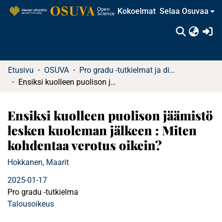
Kokoelmat
Selaa Osuvaa
(c
Etusivu
OSUVA
Pro gradu -tutkielmat ja diplomityöt
Ensiksi kuolleen puolison jäämistö lesken kuoleman jälkeen : Miten kohdentaa verotus oikein?
Ensiksi kuolleen puolison jäämistö
lesken kuoleman jälkeen : Miten
kohdentaa verotus oikein?
Hokkanen, Maarit
2025-01-17
Pro gradu -tutkielma
Talousoikeus