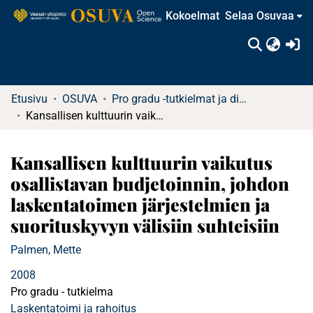
Kokoelmat
Selaa Osuvaa
(c
Etusivu
OSUVA
Pro gradu -tutkielmat ja diplomityöt (rajattu saatavuus)
Kansallisen kulttuurin vaikutus osallistavan budjetoinnin, johdon laskentatoimen järjestelmien ja suorituskyvyn välisiin suhteisiin
Kansallisen kulttuurin vaikutus
osallistavan budjetoinnin, johdon
laskentatoimen järjestelmien ja
suorituskyvyn välisiin suhteisiin
Palmen, Mette
2008
Pro gradu - tutkielma
Laskentatoimi ja rahoitus