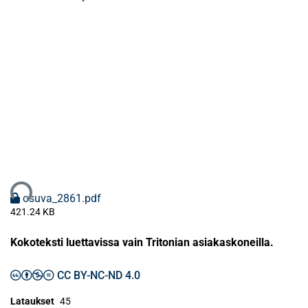
taan...
osuva_2861.pdf
421.24 KB
Kokoteksti luettavissa vain Tritonian asiakaskoneilla.
CC BY-NC-ND 4.0
Lataukset
45