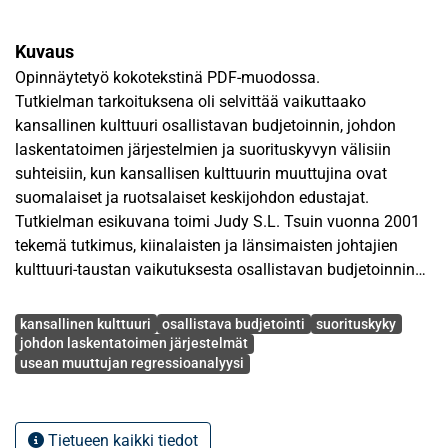
Kuvaus
Opinnäytetyö kokotekstinä PDF-muodossa.
Tutkielman tarkoituksena oli selvittää vaikuttaako
kansallinen kulttuuri osallistavan budjetoinnin, johdon
laskentatoimen järjestelmien ja suorituskyvyn välisiin
suhteisiin, kun kansallisen kulttuurin muuttujina ovat
suomalaiset ja ruotsalaiset keskijohdon edustajat.
Tutkielman esikuvana toimi Judy S.L. Tsuin vuonna 2001
tekemä tutkimus, kiinalaisten ja länsimaisten johtajien
kulttuuri-taustan vaikutuksesta osallistavan budjetoinnin
käyttöön sekä sitä kautta laskentatoimen järjestelmistä
Avainsanat
saatavan informaation käytön ja johdon suorituskyvyn
kansallinen kulttuuri
osallistava budjetointi
suorituskyky
välisiin suhteisiin. Tulokset osoittivat, että kulttuuritaustalla
johdon laskentatoimen järjestelmät
usean muuttujan regressioanalyysi
oli merkitystä.
Tutkielman empiriaosassa testattu aineisto kerättiin
kyselytutkimuksella, jossa jokaista muuttujaa mitattiin
Tietueen kaikki tiedot