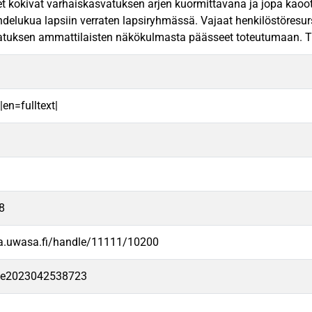
t kokivat varhaiskasvatuksen arjen kuormittavana ja jopa kaoot
hdelukua lapsiin verraten lapsiryhmässä. Vajaat henkilöstöresurs
tuksen ammattilaisten näkökulmasta päässeet toteutumaan. Tutkimu
|en=fulltext|
8
va.uwasa.fi/handle/11111/10200
-fe2023042538723