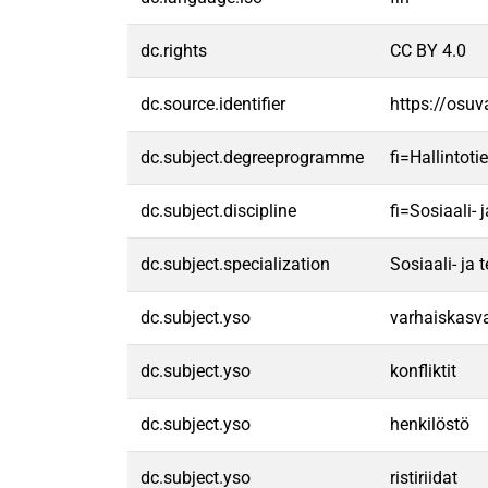
dc.rights
CC BY 4.0
dc.source.identifier
https://osu
dc.subject.degreeprogramme
fi=Hallintot
dc.subject.discipline
fi=Sosiaali-
dc.subject.specialization
Sosiaali- ja 
dc.subject.yso
varhaiskasv
dc.subject.yso
konfliktit
dc.subject.yso
henkilöstö
dc.subject.yso
ristiriidat