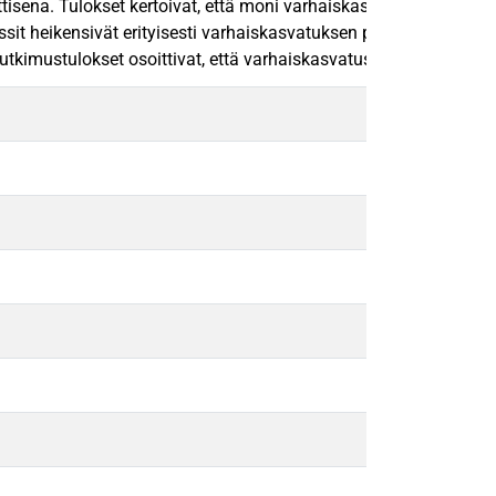
tisena. Tulokset kertoivat, että moni varhaiskasvatuksen ammatt
sit heikensivät erityisesti varhaiskasvatuksen pedagogista laat
stulokset osoittivat, että varhaiskasvatuslain tavoitteiden ja a