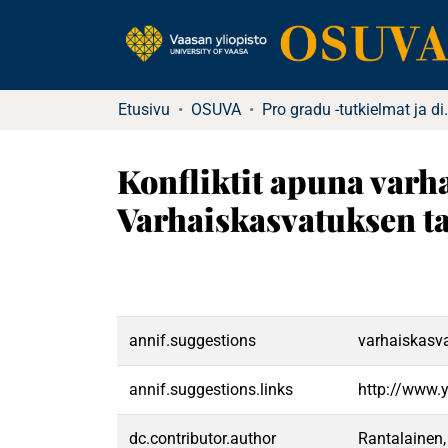
Etusivu
OSUVA
Pro gradu -tu
Konfliktit apuna varh
Varhaiskasvatuksen tav
annif.suggestions
varhaiskasva
annif.suggestions.links
http://www.
dc.contributor.author
Rantalainen,