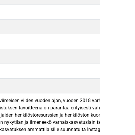
iimeisen viiden vuoden ajan, vuoden 2018 varhaiskasvatuslain u
udistuksen tavoitteena on parantaa erityisesti vahaiskasvatukse
ajaiden henkilöstöresurssien ja henkilöstön kuormittumisen on to
kytilan ja ilmeneekö varhaiskasvatuslain tavoitteiden ja arjen 
asvatuksen ammattilaisille suunnatulta Instagram tililtä vuosilt