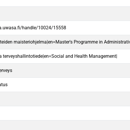
va.uwasa.fi/handle/10024/15558
ieteiden maisteriohjelma|en=Master's Programme in Administrati
 ja terveyshallintotiede|en=Social and Health Management|
terveys
atus