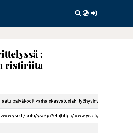
(current)
ttelyssä :
ristiriita
t|laatu|päiväkodit|varhaiskasvatuslaki|työhyvinvointi|vuorovaikut
//www.yso.fi/onto/yso/p7946|http://www.yso.fi/onto/yso/p419