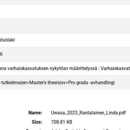
tuslaki
ti
puna varhaiskasvatuksen nykytilan määrittelyssä : Varhaiskasvatu
 -tutkielma|en=Master's thesis|sv=Pro gradu -avhandling|
Name:
Uwasa_2023_Rantalainen_Linda.pdf
Size:
708.81 KB