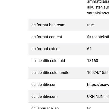
ammattilaise
aikuisten su
varhaiskasva
dc.format.bitstream
true
dc.format.content
fi=kokoteksti
dc.format.extent
64
dc.identifier.olddbid
18160
dc.identifier.oldhandle
10024/1555
dc.identifier.uri
https://osu
dc.identifier.urn
URN:NBN:fi
dc.language.iso
fin