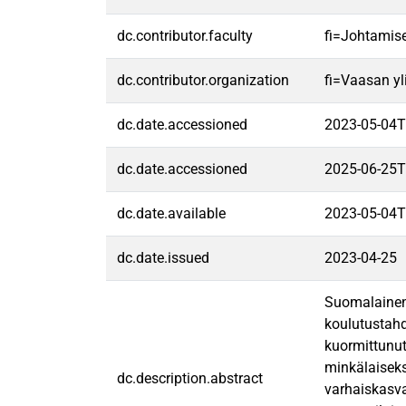
dc.contributor.faculty
fi=Johtamis
dc.contributor.organization
fi=Vaasan yl
dc.date.accessioned
2023-05-04T
dc.date.accessioned
2025-06-25T
dc.date.available
2023-05-04T
dc.date.issued
2023-04-25
Suomalainen 
koulutustahd
kuormittunut
minkälaiseks
dc.description.abstract
varhaiskasva