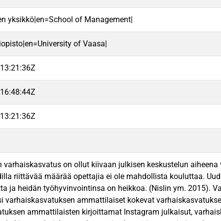
en yksikkö|en=School of Management|
iopisto|en=University of Vaasa|
13:21:36Z
16:48:44Z
13:21:36Z
varhaiskasvatus on ollut kiivaan julkisen keskustelun aiheena v
illa riittävää määrää opettajia ei ole mahdollista kouluttaa. U
ta ja heidän työhyvinvointinsa on heikkoa. (Nislin ym. 2015). V
i varhaiskasvatuksen ammattilaiset kokevat varhaiskasvatuksen ny
tuksen ammattilaisten kirjoittamat Instagram julkaisut, varhaisk