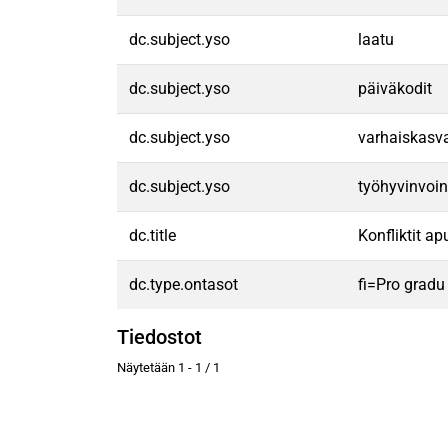
dc.subject.yso
laatu
dc.subject.yso
päiväkodit
dc.subject.yso
varhaiskasva
dc.subject.yso
työhyvinvoin
dc.title
Konfliktit a
dc.type.ontasot
fi=Pro gradu
Tiedostot
Näytetään
1 - 1 / 1