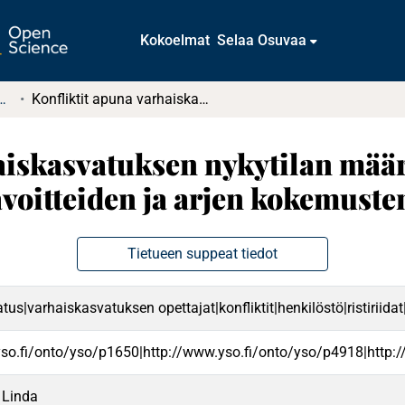
Kokoelmat
Selaa Osuvaa
tkielmat ja diplomityöt
Konfliktit apuna varhaiskasvatuksen nykytilan määrittelyssä : Varhaiskasvatuksen tavoitteiden ja arjen kokemusten ristiriita
aiskasvatuksen nykytilan määri
oitteiden ja arjen kokemusten 
Tietueen suppeat tiedot
tus|varhaiskasvatuksen opettajat|konfliktit|henkilöstö|ristiriida
yso.fi/onto/yso/p1650|http://www.yso.fi/onto/yso/p4918|http:
 Linda