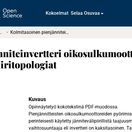
Kokoelmat
Selaa Osuvaa
t ja diplomityöt (rajattu saatavuus)
Kolmitasoinen pienjänniteinvertteri oikosulkumoottorikäytössä: ominaisuudet ja pääpiiritopologiat
niteinvertteri oikosulkumoot
iritopologiat
Kuvaus
Opinnäytetyö kokotekstinä PDF-muodossa.
Pienjännitteisten oikosulkumoottoreiden pyörim
perinteisesti käytetty jännitevälipiirillistä taajuu
vaihtosuuntaaja eli invertteri on kaksitasoinen. 