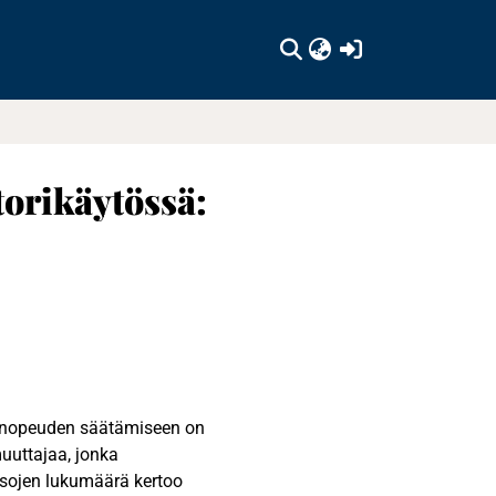
(current)
torikäytössä:
isnopeuden säätämiseen on
smuuttajaa, jonka
Tasojen lukumäärä kertoo