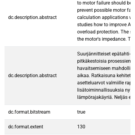
to motor failure should be 
prevent possible motor fail
dc.description.abstract
calculation applications we
studies how to improve ABB
overload protection. The se
the motor's impedance. The 
Suurjännitteiset epätahti- 
pitkäkestoisia prosessien s
havaitsemiseen mahdollisim
dc.description.abstract
aikaa. Ratkaisuna kehitetää
asetteluarvot valmiille ra
lisätoiminnallisuuksia nyk
lämpörajakäyriä. Neljäs eh
dc.format.bitstream
true
dc.format.extent
130