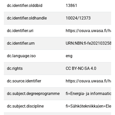
dc.identifier.olddbid
13861
dc.identifier.oldhandle
10024/12373
dc.identifier.uri
https://osuva.uwasa.fi/h
dc.identifier.urn
URN:NBN:fi-fe2021032583
dc.language.iso
eng
dc.rights
CC BY-NC-SA 4.0
dc.source.identifier
https://osuva.uwasa.fi/h
dc.subject.degreeprogramme
fi=Energia- ja informaati
dc.subject.discipline
fi=Sähkötekniikka|en=Electr