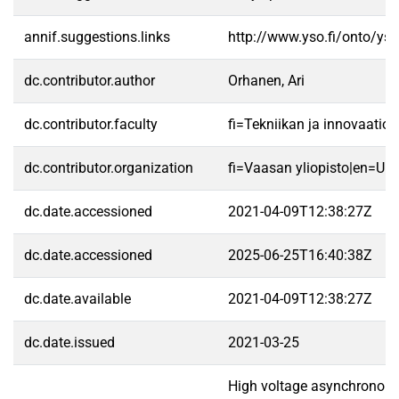
annif.suggestions.links
http://www.yso.fi/onto/ys
dc.contributor.author
Orhanen, Ari
dc.contributor.faculty
fi=Tekniikan ja innovaatio
dc.contributor.organization
fi=Vaasan yliopisto|en=Uni
dc.date.accessioned
2021-04-09T12:38:27Z
dc.date.accessioned
2025-06-25T16:40:38Z
dc.date.available
2021-04-09T12:38:27Z
dc.date.issued
2021-03-25
High voltage asynchronous, 