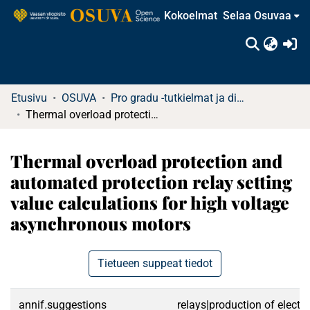
Kokoelmat
Selaa Osuvaa
(c
Etusivu
OSUVA
Pro gradu -tutkielmat ja diplomityöt
Thermal overload protection and automated protection relay setting value calculations for high voltage asynchronous motors
Thermal overload protection and
automated protection relay setting
value calculations for high voltage
asynchronous motors
Tietueen suppeat tiedot
annif.suggestions
relays|production of electr