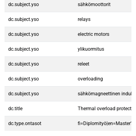
dc.subject.yso
sähkömoottorit
dc.subject.yso
relays
dc.subject.yso
electric motors
dc.subject.yso
ylikuormitus
dc.subject.yso
releet
dc.subject.yso
overloading
dc.subject.yso
sähkömagneettinen indukt
dc.title
Thermal overload protectio
dc.type.ontasot
fi=Diplomityö|en=Master's 