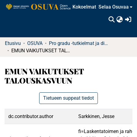
Kokoelmat
Selaa Osuvaa
(c
Etusivu
OSUVA
Pro gradu -tutkielmat ja diplomityöt
EMUN VAIKUTUKSET TALOUSKASVUUN
EMUN VAIKUTUKSET
TALOUSKASVUUN
Tietueen suppeat tiedot
dc.contributor.author
Sarkkinen, Jesse
fi=Laskentatoimen ja rahoi