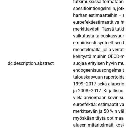
tutkimuksissa törmätään ed
spesifiointiongelmiin, jotka
harhan estimaatteihin – n
euroefektiestimaatit vaihte
merkittävästi. Tässä tutki
vaikutusta talouskasvuun 
empiirisesti synteettisen ko
menetelmällä, jolla verrat
kehitystä muihin OECD-ma
dc.description.abstract
suojaa erityisen hyvin muut
endogeenisuusongelmalta.
talouskasvuun raportoidaan
1999−2017 sekä alaperiod
ja 2008−2017. Kirjallisuus 
vielä arvioimaan kovin suu
euroefektiä: estimaatit vaih
merkitsevän ja 50 %:n välil
myöskään täytä optimaalis
alueen määritelmää, kosk