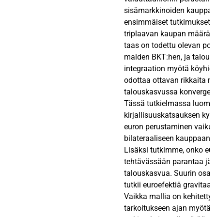
sisämarkkinoiden kauppaa
ensimmäiset tutkimukset ar
triplaavan kaupan määrän.
taas on todettu olevan posi
maiden BKT:hen, ja taloude
integraation myötä köyhie
odottaa ottavan rikkaita ma
talouskasvussa konvergen
Tässä tutkielmassa luomm
kirjallisuuskatsauksen ky
euron perustaminen vaikut
bilateraaliseen kauppaan (n
Lisäksi tutkimme, onko eur
tehtävässään parantaa jä
talouskasvua. Suurin osa ki
tutkii euroefektiä gravitaat
Vaikka mallia on kehitett
tarkoitukseen ajan myötä, 