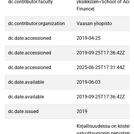
dc.contributor.faculty
yksikkö|en=School of Acco
Finance|
dc.contributor.organization
Vaasan yliopisto
dc.date.accessioned
2019-04-25
dc.date.accessioned
2019-09-25T17:36:42Z
dc.date.accessioned
2025-06-25T17:31:44Z
dc.date.available
2019-06-03
dc.date.available
2019-09-25T17:36:42Z
dc.date.issued
2019
Kirjallisuudessa on kiistelt
valuuttaunionin perustami