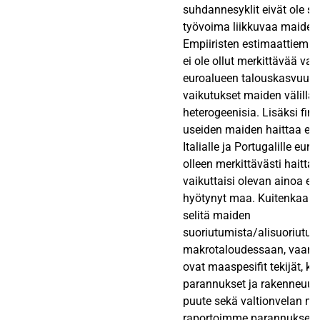
suhdannesyklit eivät ole sy
työvoima liikkuvaa maiden v
Empiiristen estimaattiemm
ei ole ollut merkittävää vai
euroalueen talouskasvuun,
vaikutukset maiden välillä 
heterogeenisia. Lisäksi finan
useiden maiden haittaa eur
Italialle ja Portugalille euro
olleen merkittävästi haittaa,
vaikuttaisi olevan ainoa eu
hyötynyt maa. Kuitenkaan 
selitä maiden
suoriutumista/alisuoriutum
makrotaloudessaan, vaan 
ovat maaspesifit tekijät, ku
parannukset ja rakenneuudi
puute sekä valtionvelan mä
raportoimme parannuksen