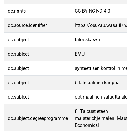
dc.rights
CC BY-NC-ND 4.0
dc.source.identifier
https://osuva.uwasa.fi/h
dc.subject
talouskasvu
dc.subject
EMU
dc.subject
synteettisen kontrollin me
dc.subject
bilateraalinen kauppa
dc.subject
optimaalinen valuutta-alue
fi=Taloustieteen
dc.subject.degreeprogramme
maisteriohjelma|en=Master
Economics|