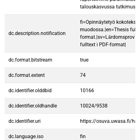
talouskasvussa tutkimuspe
fi=Opinnäytetyö kokotekst
muodossa.|en=Thesis fullt
dc.description.notification
format.|sv=Lärdomsprov ti
fulltext i PDF-format|
dc.format.bitstream
true
dc.format.extent
74
dc.identifier.olddbid
10166
dc.identifier.oldhandle
10024/9538
dc.identifier.uri
https://osuva.uwasa.fi/h
dc.language.iso
fin