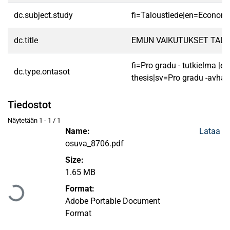
dc.subject.study
fi=Taloustiede|en=Economi
dc.title
EMUN VAIKUTUKSET TAL
fi=Pro gradu - tutkielma |e
dc.type.ontasot
thesis|sv=Pro gradu -avhan
Tiedostot
Näytetään
1 - 1 / 1
Name:
Lataa
osuva_8706.pdf
Size:
1.65 MB
Ladataan...
Format:
Adobe Portable Document
Format