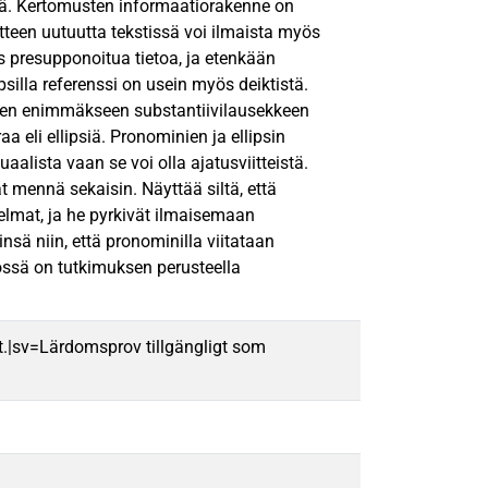
lä. Kertomusten informaatiorakenne on
itteen uutuutta tekstissä voi ilmaista myös
s presupponoitua tietoa, ja etenkään
psilla referenssi on usein myös deiktistä.
seen enimmäkseen substantiivilausekkeen
 eli ellipsiä. Pronominien ja ellipsin
aalista vaan se voi olla ajatusviitteistä.
at mennä sekaisin. Näyttää siltä, että
ngelmat, ja he pyrkivät ilmaisemaan
sä niin, että pronominilla viitataan
ssä on tutkimuksen perusteella
t.|sv=Lärdomsprov tillgängligt som