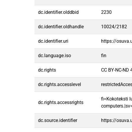
dc.identifier.olddbid
2230
dc.identifier.oldhandle
10024/2182
dc.identifier.uri
https://osuva
dc.language.iso
fin
dc.rights
CC BY-NC-ND 4
dc.rights.accesslevel
restrictedAcce
fi=Kokoteksti l
dc.rights.accessrights
computers.|sv=F
dc.source.identifier
https://osuva