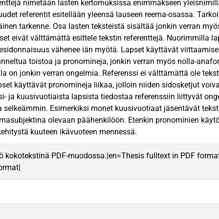
renttejä nimetään lasten kertomuksissa enimmäkseen yleisnimil
 uudet referentit esitellään yleensä lauseen reema-osassa. Tarko
inen tarkenne. Osa lasten teksteistä sisältää jonkin verran myö
t eivät välttämättä esittele tekstin referenttejä. Nuorimmilla la
nesidonnaisuus vähenee iän myötä. Lapset käyttävät viittaami
nneltua toistoa ja pronomineja, jonkin verran myös nolla-anaforaa
la on jonkin verran ongelmia. Referenssi ei välttämättä ole tekstu
apset käyttävät pronomineja liikaa, jolloin niiden sidosketjut voiv
si- ja kuusivuotiaista lapsista tiedostaa referenssiin liittyvät o
a selkeämmin. Esimerkiksi monet kuusivuotiaat jäsentävät tekstin
masubjektina olevaan päähenkilöön. Etenkin pronominien käytö
kehitystä kuuteen ikävuoteen mennessä.
ö kokotekstinä PDF-muodossa.|en=Thesis fulltext in PDF forma
format|