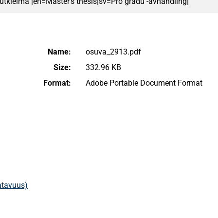
 tutkielma |en=Master's thesis|sv=Pro gradu -avhandling|
Name:
osuva_2913.pdf
Size:
332.96 KB
Format:
Adobe Portable Document Format
aatavuus)