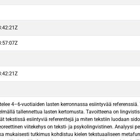
3:42:21Z
8:57:07Z
3:42:21Z
telee 4–6-vuotiaiden lasten kerronnassa esiintyvää referenssiä
mällä tallennettua lasten kertomusta. Tavoitteena on lingvistise
vät tekstissä esiintyviä referenttejä ja miten tekstiin luodaan sid
oreettinen viitekehys on teksti- ja psykolingvistinen. Analyysi 
onka mukaisesti tutkimus kohdistuu kielen tekstuaaliseen metafun