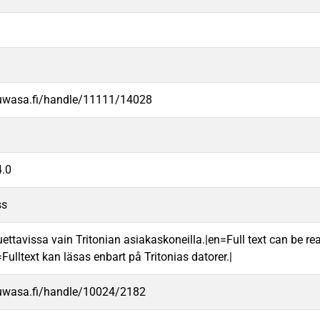
.uwasa.fi/handle/11111/14028
.0
ss
uettavissa vain Tritonian asiakaskoneilla.|en=Full text can be rea
ulltext kan läsas enbart på Tritonias datorer.|
.uwasa.fi/handle/10024/2182