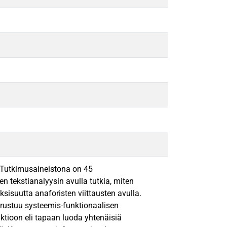
. Tutkimusaineistona on 45
n tekstianalyysin avulla tutkia, miten
oksisuutta anaforisten viittausten avulla.
perustuu systeemis-funktionaalisen
ktioon eli tapaan luoda yhtenäisiä