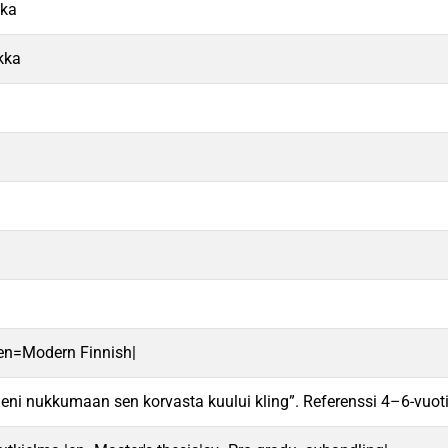
kka
kka
en=Modern Finnish|
meni nukkumaan sen korvasta kuului kling”. Referenssi 4–6-vuot