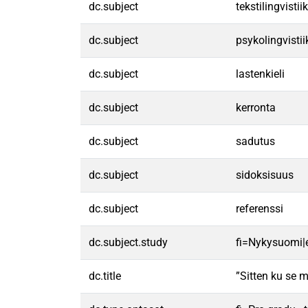
dc.subject
tekstilingvistii
dc.subject
psykolingvistii
dc.subject
lastenkieli
dc.subject
kerronta
dc.subject
sadutus
dc.subject
sidoksisuus
dc.subject
referenssi
dc.subject.study
fi=Nykysuomi|
dc.title
”Sitten ku se 