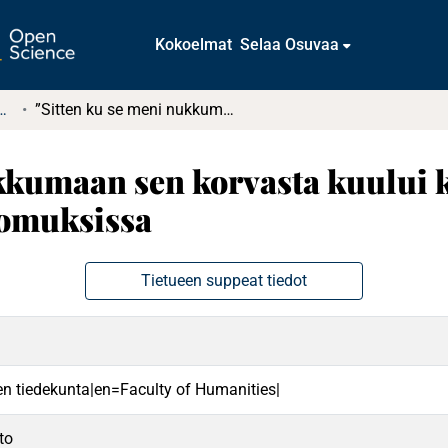
Kokoelmat
Selaa Osuvaa
t ja diplomityöt (rajattu saatavuus)
”Sitten ku se meni nukkumaan sen korvasta kuului kling”. Referenssi 4–6-vuotiaiden lasten kertomuksissa
kkumaan sen korvasta kuului k
tomuksissa
Tietueen suppeat tiedot
n tiedekunta|en=Faculty of Humanities|
to