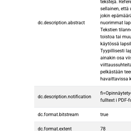
tekstejä. Refe
sellainen, että
jokin epämäärä
dc.description.abstract
nuorimmat lapse
Tekstien tilan
toistoa tai muu
käytössä lapsil
Tyypillisesti l
ainakin osa vii
viittaussuhteit
pelkästään tee
havaittavissa 
fi=Opinnäytety
dc.description.notification
fulltext i PDF-
dc.format.bitstream
true
dc.format.extent
78