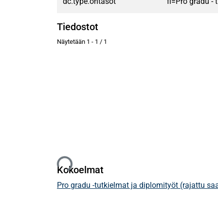
dc.type.ontasot
fi=Pro gradu -
Tiedostot
Näytetään
1 - 1 / 1
Ladataan...
Kokoelmat
Pro gradu -tutkielmat ja diplomityöt (rajattu s