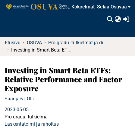
Kokoelmat
Selaa Osuvaa
(c
Etusivu
OSUVA
Pro gradu -tutkielmat ja diplomityöt
Investing in Smart Beta ETFs: Relative Performance and Factor Exposure
Investing in Smart Beta ETFs:
Relative Performance and Factor
Exposure
Saarijärvi, Olli
2023-05-05
Pro gradu -tutkielma
Laskentatoimi ja rahoitus